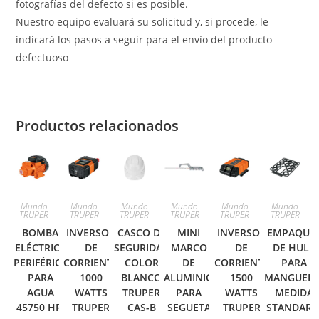
fotografías del defecto si es posible.
Nuestro equipo evaluará su solicitud y, si procede, le
indicará los pasos a seguir para el envío del producto
defectuoso
Productos relacionados
Mundo
Mundo
Mundo
Mundo
Mundo
Mundo
TRUPER
TRUPER
TRUPER
TRUPER
TRUPER
TRUPER
BOMBA
INVERSOR
CASCO DE
MINI
INVERSOR
EMPAQUE
ELÉCTRICA
DE
SEGURIDAD
MARCO
DE
DE HULE
PERIFÉRICA
CORRIENTE
COLOR
DE
CORRIENTE
PARA
PARA
1000
BLANCO
ALUMINIO
1500
MANGUERA
AGUA
WATTS
TRUPER
PARA
WATTS
MEDIDA
45750 HP,
TRUPER
CAS-B
SEGUETA
TRUPER
STANDARD