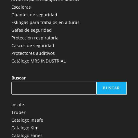
en
en
en
en
en
Escaleras
una
una
una
una
una
Guantes de seguridad
nueva
nueva
nueva
nueva
nueva
Eslingas para trabajos en alturas
pestaña
pestaña
pestaña
pestaña
pestaña
Gafas de seguridad
Protección respiratoria
Cascos de seguridad
Protectores auditivos
Catálogo MRS INDUSTRIAL
Buscar
BUSCAR
Insafe
Truper
Catalogo Insafe
Catalogo Kim
Catalogo Fanes