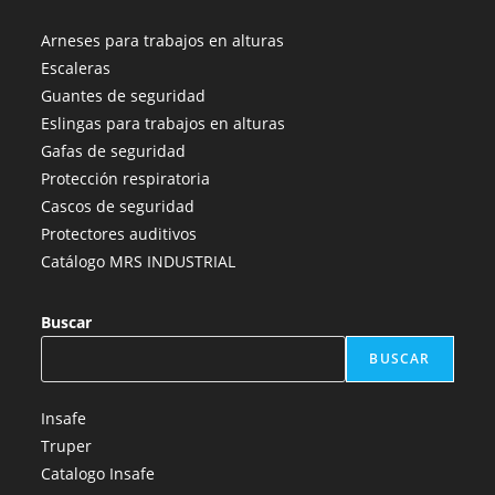
Se
Se
Se
Se
Se
abre
abre
abre
abre
abre
Arneses para trabajos en alturas
en
en
en
en
en
Escaleras
una
una
una
una
una
Guantes de seguridad
nueva
nueva
nueva
nueva
nueva
Eslingas para trabajos en alturas
pestaña
pestaña
pestaña
pestaña
pestaña
Gafas de seguridad
Protección respiratoria
Cascos de seguridad
Protectores auditivos
Catálogo MRS INDUSTRIAL
Buscar
BUSCAR
Insafe
Truper
Catalogo Insafe