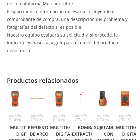
de la plataforma Mercado Libre.
Proporcione la información necesaria, incluyendo el
comprobante de compra, una descripción del problema y
fotografías del defecto si es posible.
Nuestro equipo evaluará su solicitud y, si procede, le
indicará los pasos a seguir para el envío del producto
defectuoso
Productos relacionados
Mundo
Mundo
Mundo
Mundo
Mundo
Mundo
TRUPER
TRUPER
TRUPER
TRUPER
TRUPER
TRUPER
MULTITESTER
REPUESTO
MULTITESTER
BOMBA
SUJETADORES
MULTITEST
DIGITAL
DE ARCO
DIGITAL
EXTRACTORA
CON
DIGITAL