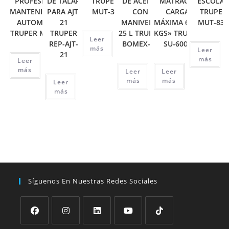
PROFESIONAL,
DE TALAR
TRUPER
DE ACEITE,
MATRACA,
ESCOLA
MANTENIMIENTO
PARA AJT-
MUT-33
CON
CARGA
TRUPER
AUTOMOTRIZ
21
MANIVELA,
MÁXIMA 6000
MUT-830
TRUPER MUT-105
TRUPER
25 L TRUPER
KGS» TRUPER
Leer
REP-AJT-
BOMEX-25
SU-6000
más
Leer
21
más
Leer
más
Leer
Leer
más
más
Leer
más
Síguenos En Nuestras Redes Sociales