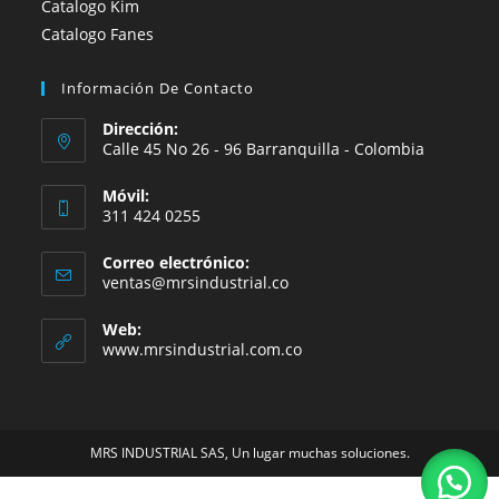
Catalogo Kim
Catalogo Fanes
Información De Contacto
Dirección:
Calle 45 No 26 - 96 Barranquilla - Colombia
Móvil:
311 424 0255
Correo electrónico:
Se
ventas@mrsindustrial.co
abre
en
Web:
tu
www.mrsindustrial.com.co
aplicación
MRS INDUSTRIAL SAS, Un lugar muchas soluciones.