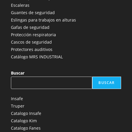
en
en
en
en
en
Escaleras
una
una
una
una
una
Guantes de seguridad
nueva
nueva
nueva
nueva
nueva
Eslingas para trabajos en alturas
pestaña
pestaña
pestaña
pestaña
pestaña
Gafas de seguridad
Protección respiratoria
Cascos de seguridad
Protectores auditivos
Catálogo MRS INDUSTRIAL
Buscar
BUSCAR
Insafe
Truper
Catalogo Insafe
Catalogo Kim
Catalogo Fanes