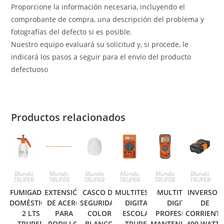
Proporcione la información necesaria, incluyendo el
comprobante de compra, una descripción del problema y
fotografías del defecto si es posible.
Nuestro equipo evaluará su solicitud y, si procede, le
indicará los pasos a seguir para el envío del producto
defectuoso
Productos relacionados
Mundo
Mundo
Mundo
Mundo
Mundo
Mundo
TRUPER
TRUPER
TRUPER
TRUPER
TRUPER
TRUPER
FUMIGADOR
EXTENSIÓN
CASCO DE
MULTITESTER
MULTITESTER
INVERSOR
DOMÉSTICO,
DE ACERO
SEGURIDAD
DIGITAL
DIGITAL
DE
2 LTS
PARA
COLOR
ESCOLAR
PROFESIONAL,
CORRIENT
TRUPER
RODILLO,
BLANCO
TRUPER
MANTENIMIENTO
400 WATTS