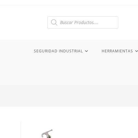
Ir
al
contenido
Búsqueda
de
productos
SEGURIDAD INDUSTRIAL
HERRAMIENTAS