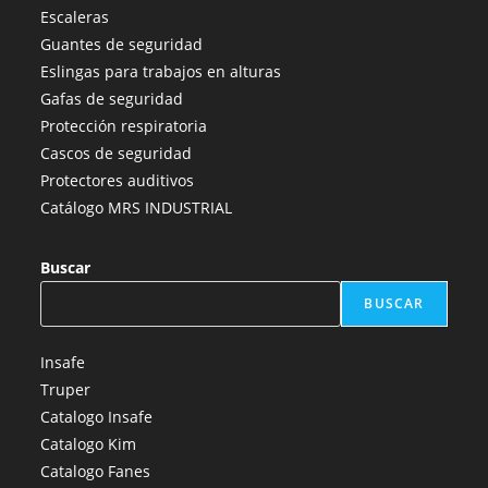
en
en
en
en
en
Escaleras
una
una
una
una
una
Guantes de seguridad
nueva
nueva
nueva
nueva
nueva
Eslingas para trabajos en alturas
pestaña
pestaña
pestaña
pestaña
pestaña
Gafas de seguridad
Protección respiratoria
Cascos de seguridad
Protectores auditivos
Catálogo MRS INDUSTRIAL
Buscar
BUSCAR
Insafe
Truper
Catalogo Insafe
Catalogo Kim
Catalogo Fanes