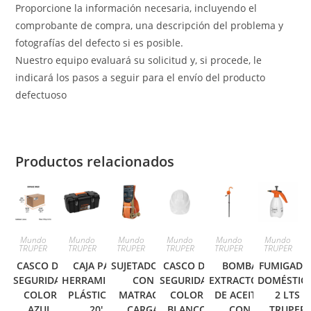
Proporcione la información necesaria, incluyendo el
comprobante de compra, una descripción del problema y
fotografías del defecto si es posible.
Nuestro equipo evaluará su solicitud y, si procede, le
indicará los pasos a seguir para el envío del producto
defectuoso
Productos relacionados
Mundo
Mundo
Mundo
Mundo
Mundo
Mundo
TRUPER
TRUPER
TRUPER
TRUPER
TRUPER
TRUPER
CASCO DE
CAJA PARA
SUJETADORES
CASCO DE
BOMBA
FUMIGADO
SEGURIDAD
HERRAMIENTA,
CON
SEGURIDAD
EXTRACTORA
DOMÉSTIC
COLOR
PLÁSTICA DE
MATRACA,
COLOR
DE ACEITE,
2 LTS
AZUL
20′,
CARGA
BLANCO
CON
TRUPER