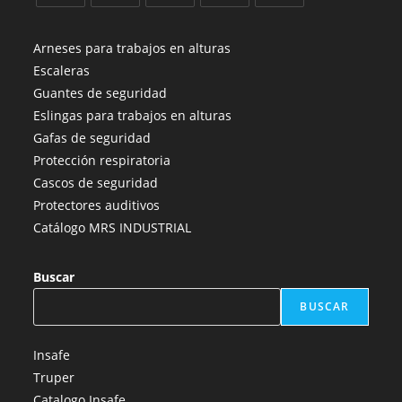
Se
Se
Se
Se
Se
abre
abre
abre
abre
abre
Arneses para trabajos en alturas
en
en
en
en
en
Escaleras
una
una
una
una
una
Guantes de seguridad
nueva
nueva
nueva
nueva
nueva
Eslingas para trabajos en alturas
pestaña
pestaña
pestaña
pestaña
pestaña
Gafas de seguridad
Protección respiratoria
Cascos de seguridad
Protectores auditivos
Catálogo MRS INDUSTRIAL
Buscar
BUSCAR
Insafe
Truper
Catalogo Insafe