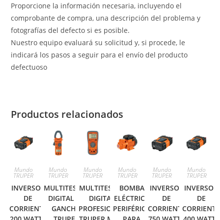
Proporcione la información necesaria, incluyendo el
comprobante de compra, una descripción del problema y
fotografías del defecto si es posible.
Nuestro equipo evaluará su solicitud y, si procede, le
indicará los pasos a seguir para el envío del producto
defectuoso
Productos relacionados
Mundo
Mundo
Mundo
Mundo
Mundo
Mundo
TRUPER
TRUPER
TRUPER
TRUPER
TRUPER
TRUPER
INVERSOR
MULTITESTER
MULTITESTER
BOMBA
INVERSOR
INVERSOR
DE
DIGITAL DE
DIGITAL
ELÉCTRICA
DE
DE
CORRIENTE
GANCHO
PROFESIONAL
PERIFÉRICA
CORRIENTE
CORRIENT
200 WATTS
TRUPER
TRUPER MUT-
PARA
750 WATTS
400 WATTS