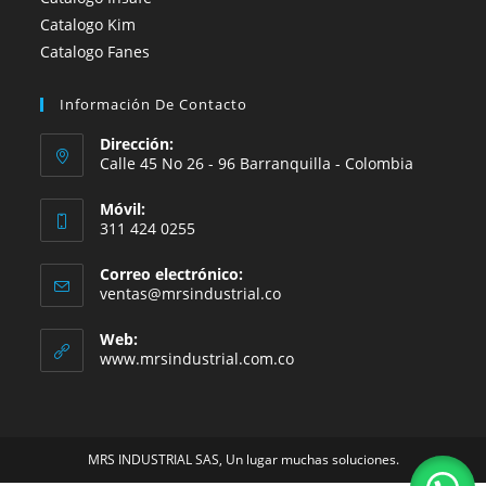
Catalogo Kim
Catalogo Fanes
Información De Contacto
Dirección:
Calle 45 No 26 - 96 Barranquilla - Colombia
Móvil:
311 424 0255
Correo electrónico:
Se
ventas@mrsindustrial.co
abre
en
Web:
tu
www.mrsindustrial.com.co
aplicación
MRS INDUSTRIAL SAS, Un lugar muchas soluciones.