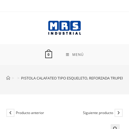
Ir
al
contenido
MENÚ
0
>
>
PISTOLA CALAFATEO TIPO ESQUELETO, REFORZADA TRUPER PI
Producto anterior
Siguiente producto