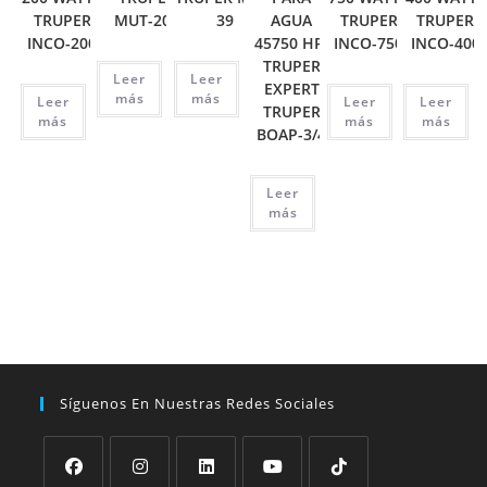
TRUPER
MUT-202
39
AGUA
TRUPER
TRUPER
INCO-200
45750 HP,
INCO-750
INCO-400
TRUPER
Leer
Leer
EXPERT
más
más
Leer
Leer
Leer
TRUPER
más
más
más
BOAP-3/4
Leer
más
Síguenos En Nuestras Redes Sociales