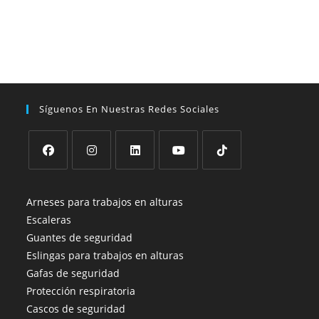
Síguenos En Nuestras Redes Sociales
Se
Se
Se
Se
Se
abre
abre
abre
abre
abre
Arneses para trabajos en alturas
en
en
en
en
en
Escaleras
una
una
una
una
una
Guantes de seguridad
nueva
nueva
nueva
nueva
nueva
Eslingas para trabajos en alturas
pestaña
pestaña
pestaña
pestaña
pestaña
Gafas de seguridad
Protección respiratoria
Cascos de seguridad