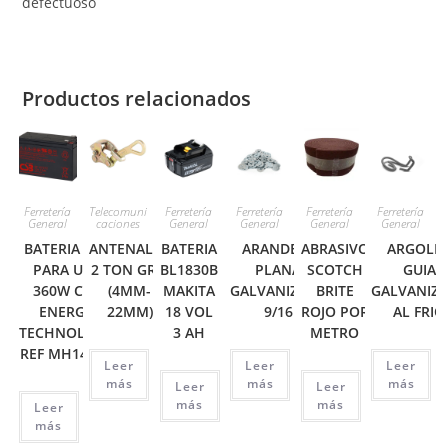
defectuoso
Productos relacionados
Ferretería
Telecomuni
Ferretería
Ferretería
Ferretería
Ferretería
General
caciones
General
General
General
General
BATERIA 12V
ANTENALLA
BATERIA
ARANDELA
ABRASIVO
ARGOLL
PARA UPS
2 TON GRIP
BL1830B
PLANA
SCOTCH
GUIA
360W CSB
(4MM-
MAKITA
GALVANIZADA
BRITE
GALVANIZ
ENERGY
22MM)
18 VOL
9/16
ROJO POR
AL FRIO
TECHNOLOGY
3 AH
METRO
REF MH14533
Leer
Leer
Leer
más
más
más
Leer
Leer
más
más
Leer
más