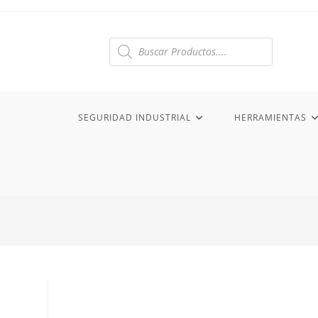
Ir
al
contenido
Búsqueda
de
productos
SEGURIDAD INDUSTRIAL
HERRAMIENTAS