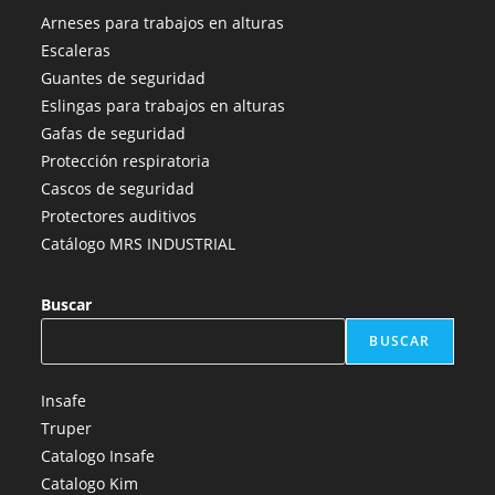
abre
abre
abre
abre
abre
Arneses para trabajos en alturas
en
en
en
en
en
Escaleras
una
una
una
una
una
Guantes de seguridad
nueva
nueva
nueva
nueva
nueva
Eslingas para trabajos en alturas
pestaña
pestaña
pestaña
pestaña
pestaña
Gafas de seguridad
Protección respiratoria
Cascos de seguridad
Protectores auditivos
Catálogo MRS INDUSTRIAL
Buscar
BUSCAR
Insafe
Truper
Catalogo Insafe
Catalogo Kim