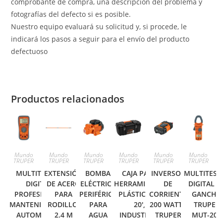
comprobante de compra, una descripción del problema y
fotografías del defecto si es posible.
Nuestro equipo evaluará su solicitud y, si procede, le
indicará los pasos a seguir para el envío del producto
defectuoso
Productos relacionados
Mundo
Mundo
Mundo
Mundo
Mundo
Mundo
TRUPER
TRUPER
TRUPER
TRUPER
TRUPER
TRUPER
MULTITESTER
EXTENSIÓN
BOMBA
CAJA PARA
INVERSOR
MULTITEST
DIGITAL
DE ACERO
ELÉCTRICA
HERRAMIENTA,
DE
DIGITAL D
PROFESIONAL,
PARA
PERIFÉRICA
PLÁSTICA DE
CORRIENTE
GANCHO
MANTENIMIENTO
RODILLO,
PARA
20′,
200 WATTS
TRUPER
AUTOMOTRIZ
2.4 M
AGUA
INDUSTRIAL
TRUPER
MUT-202