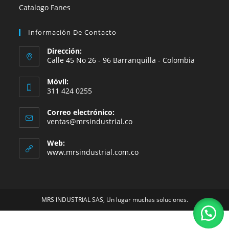
Catalogo Fanes
Información De Contacto
Dirección:
Calle 45 No 26 - 96 Barranquilla - Colombia
Móvil:
311 424 0255
Correo electrónico:
Se
ventas@mrsindustrial.co
abre
en
Web:
tu
www.mrsindustrial.com.co
aplicación
MRS INDUSTRIAL SAS, Un lugar muchas soluciones.