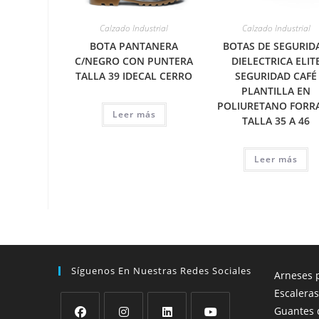
Calzado Industrial
Calzado Industrial
BOTA PANTANERA
BOTAS DE SEGURID
C/NEGRO CON PUNTERA
DIELECTRICA ELIT
TALLA 39 IDECAL CERRO
SEGURIDAD CAFÉ
PLANTILLA EN
POLIURETANO FORR
Leer más
TALLA 35 A 46
Leer más
Síguenos En Nuestras Redes Sociales
Arneses p
Escaleras
Guantes 