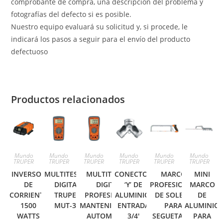
comprobante de compra, una descripción del problema y
fotografías del defecto si es posible.
Nuestro equipo evaluará su solicitud y, si procede, le
indicará los pasos a seguir para el envío del producto
defectuoso
Productos relacionados
Mundo
Mundo
Mundo
Mundo
Mundo
Mundo
TRUPER
TRUPER
TRUPER
TRUPER
TRUPER
TRUPER
INVERSOR
MULTITESTER
MULTITESTER
CONECTOR
MARCO
MINI
DE
DIGITAL
DIGITAL
‘Y’ DE
PROFESIONAL
MARCO
CORRIENTE
TRUPER
PROFESIONAL,
ALUMINIO,
DE SOLERA
DE
1500
MUT-33
MANTENIMIENTO
ENTRADA
PARA
ALUMINIO
WATTS
AUTOMOTRIZ
3/4′
SEGUETA 12′
PARA