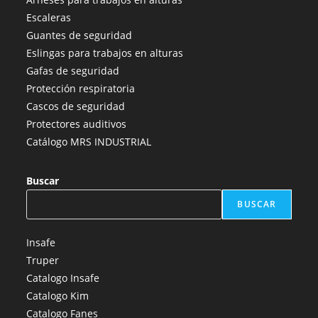
en
en
en
en
en
Escaleras
una
una
una
una
una
Guantes de seguridad
nueva
nueva
nueva
nueva
nueva
Eslingas para trabajos en alturas
pestaña
pestaña
pestaña
pestaña
pestaña
Gafas de seguridad
Protección respiratoria
Cascos de seguridad
Protectores auditivos
Catálogo MRS INDUSTRIAL
Buscar
BUSCAR
Insafe
Truper
Catalogo Insafe
Catalogo Kim
Catalogo Fanes