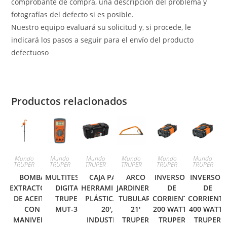
comprobante de compra, una descripción del problema y
fotografías del defecto si es posible.
Nuestro equipo evaluará su solicitud y, si procede, le
indicará los pasos a seguir para el envío del producto
defectuoso
Productos relacionados
Mundo
Mundo
Mundo
Mundo
Mundo
Mundo
TRUPER
TRUPER
TRUPER
TRUPER
TRUPER
TRUPER
BOMBA
MULTITESTER
CAJA PARA
ARCO
INVERSOR
INVERSOR
EXTRACTORA
DIGITAL
HERRAMIENTA,
JARDINERO
DE
DE
DE ACEITE,
TRUPER
PLÁSTICA DE
TUBULAR,
CORRIENTE
CORRIENT
CON
MUT-33
20′,
21′
200 WATTS
400 WATTS
MANIVELA,
INDUSTRIAL
TRUPER
TRUPER
TRUPER