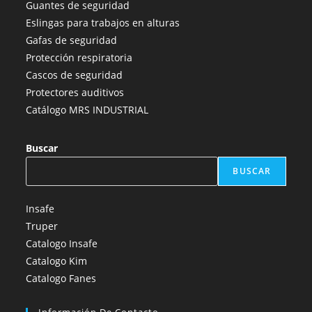
Guantes de seguridad
nueva
nueva
nueva
nueva
nueva
Eslingas para trabajos en alturas
pestaña
pestaña
pestaña
pestaña
pestaña
Gafas de seguridad
Protección respiratoria
Cascos de seguridad
Protectores auditivos
Catálogo MRS INDUSTRIAL
Buscar
BUSCAR
Insafe
Truper
Catalogo Insafe
Catalogo Kim
Catalogo Fanes