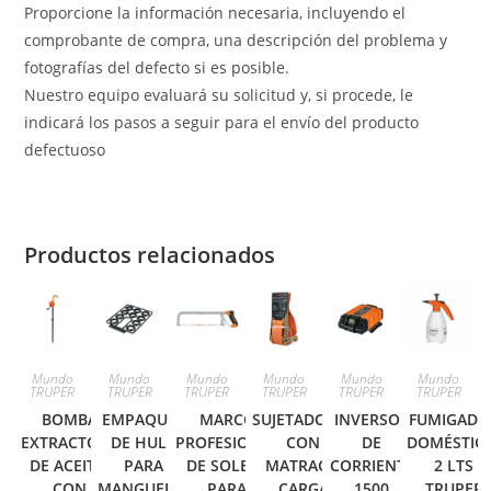
Proporcione la información necesaria, incluyendo el
comprobante de compra, una descripción del problema y
fotografías del defecto si es posible.
Nuestro equipo evaluará su solicitud y, si procede, le
indicará los pasos a seguir para el envío del producto
defectuoso
Productos relacionados
Mundo
Mundo
Mundo
Mundo
Mundo
Mundo
TRUPER
TRUPER
TRUPER
TRUPER
TRUPER
TRUPER
BOMBA
EMPAQUES
MARCO
SUJETADORES
INVERSOR
FUMIGADO
EXTRACTORA
DE HULE
PROFESIONAL
CON
DE
DOMÉSTIC
DE ACEITE,
PARA
DE SOLERA
MATRACA,
CORRIENTE
2 LTS
CON
MANGUERA,
PARA
CARGA
1500
TRUPER