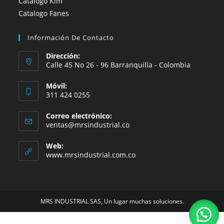
Catalogo Kim
Catalogo Fanes
Información De Contacto
Dirección:
Calle 45 No 26 - 96 Barranquilla - Colombia
Móvil:
311 424 0255
Correo electrónico:
Se
ventas@mrsindustrial.co
abre
en
Web:
tu
www.mrsindustrial.com.co
aplicación
MRS INDUSTRIAL SAS, Un lugar muchas soluciones.