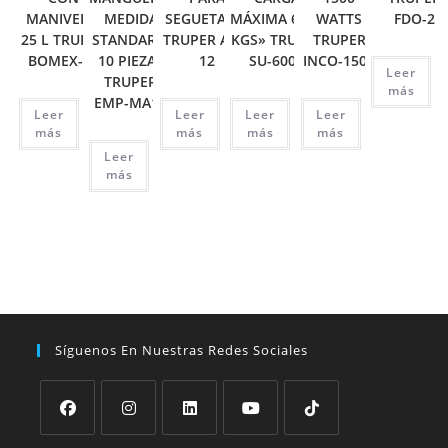
MANIVELA,
MEDIDA
SEGUETA 12′
MÁXIMA 6000
WATTS
FDO-2
25 L TRUPER
STANDARD,
TRUPER APT-
KGS» TRUPER
TRUPER
BOMEX-25
10 PIEZAS
12
SU-6000
INCO-1500
Leer
TRUPER
más
EMP-MA10
Leer
Leer
Leer
Leer
más
más
más
más
Leer
más
Síguenos En Nuestras Redes Sociales
Se
Se
Se
Se
Se