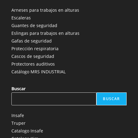
abre
abre
abre
abre
abre
Arneses para trabajos en alturas
en
en
en
en
en
Escaleras
una
una
una
una
una
Guantes de seguridad
nueva
nueva
nueva
nueva
nueva
Eslingas para trabajos en alturas
pestaña
pestaña
pestaña
pestaña
pestaña
Gafas de seguridad
Protección respiratoria
Cascos de seguridad
Protectores auditivos
Catálogo MRS INDUSTRIAL
Buscar
BUSCAR
Insafe
Truper
Catalogo Insafe