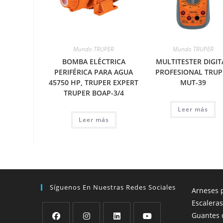
Mundo TRUPER
Mundo TRUPER
BOMBA ELÉCTRICA
MULTITESTER DIGIT
PERIFÉRICA PARA AGUA
PROFESIONAL TRUP
45750 HP, TRUPER EXPERT
MUT-39
TRUPER BOAP-3/4
Leer más
Leer más
Síguenos En Nuestras Redes Sociales
Arneses p
Escaleras
Guantes 