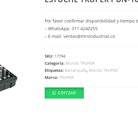
Por favor confirmar disponibilidad y tiempo 
– WhatsApp: 311 4240255
– E-mail: ventas@mrsindustrial.co
SKU:
17794
Categoría:
Mundo TRUPER
Etiquetas:
Barranquilla
,
Mundo TRUPER
Marca:
TRUPER
COTIZAR