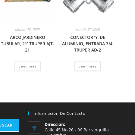
Mundo TRUPER
Mundo TRUPER
ARCO JARDINERO
CONECTOR ‘Y’ DE
TUBULAR, 21′ TRUPER AJT-
ALUMINIO, ENTRADA 3/4′
21
TRUPER AD-2
Leer más
Leer más
Información De Contacto
Dirección:
USCAR
Calle 45 No 26 - 96 Barranquilla