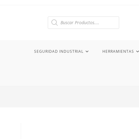
Ir
al
contenido
Búsqueda
de
productos
SEGURIDAD INDUSTRIAL
HERRAMIENTAS