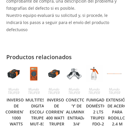
comprobante de compra, una descripción del problema y
fotografías del defecto si es posible.
Nuestro equipo evaluará su solicitud y, si procede, le
indicará los pasos a seguir para el envío del producto
defectuoso
Productos relacionados
Mundo
Mundo
Mundo
Mundo
Mundo
Mundo
TRUPER
TRUPER
TRUPER
TRUPER
TRUPER
TRUPER
INVERSOR
MULTITESTER
INVERSOR
CONECTOR
FUMIGADOR
EXTENSIÓ
DE
DIGITAL
DE
‘Y’ DE
DOMÉSTICO,
DE ACERO
CORRIENTE
ESCOLAR
CORRIENTE
ALUMINIO,
2 LTS
PARA
1000
TRUPER
400 WATTS
ENTRADA
TRUPER
RODILLO,
WATTS
MUT-830
TRUPER
3/4′
FDO-2
2.4 M