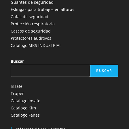
Guantes de seguridad
nueva
nueva
nueva
nueva
nueva
Eslingas para trabajos en alturas
pestaña
pestaña
pestaña
pestaña
pestaña
Gafas de seguridad
Protección respiratoria
Cascos de seguridad
Protectores auditivos
Catálogo MRS INDUSTRIAL
Buscar
BUSCAR
Insafe
Truper
Catalogo Insafe
Catalogo Kim
Catalogo Fanes