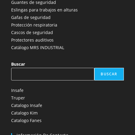
Guantes de seguridad
nueva
nueva
nueva
nueva
nueva
Eslingas para trabajos en alturas
pestaña
pestaña
pestaña
pestaña
pestaña
Gafas de seguridad
Protección respiratoria
Cascos de seguridad
Protectores auditivos
Catálogo MRS INDUSTRIAL
Buscar
BUSCAR
Insafe
Truper
Catalogo Insafe
Catalogo Kim
Catalogo Fanes