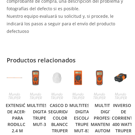
comprobante de compra, una descripción del problema y
fotografías del defecto si es posible.
Nuestro equipo evaluará su solicitud y, si procede, le
indicará los pasos a seguir para el envío del producto
defectuoso
Productos relacionados
Mundo
Mundo
Mundo
Mundo
Mundo
Mundo
TRUPER
TRUPER
TRUPER
TRUPER
TRUPER
TRUPER
EXTENSIÓN
MULTITESTER
CASCO DE
MULTITESTER
MULTITESTER
INVERSOR
DE ACERO
DIGITAL
SEGURIDAD
DIGITAL
DIGITAL
DE
PARA
TRUPER
COLOR
ESCOLAR
PROFESIONAL,
CORRIENT
RODILLO,
MUT-33
BLANCO
TRUPER
MANTENIMIENTO
400 WATTS
2.4 M
TRUPER
MUT-830
AUTOMOTRIZ
TRUPER