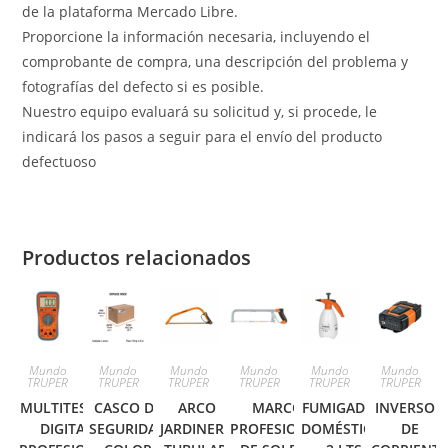
de la plataforma Mercado Libre.
Proporcione la información necesaria, incluyendo el
comprobante de compra, una descripción del problema y
fotografías del defecto si es posible.
Nuestro equipo evaluará su solicitud y, si procede, le
indicará los pasos a seguir para el envío del producto
defectuoso
Productos relacionados
Mundo
Mundo
Mundo
Mundo
Mundo
Mundo
TRUPER
TRUPER
TRUPER
TRUPER
TRUPER
TRUPER
MULTITESTER
CASCO DE
ARCO
MARCO
FUMIGADOR
INVERSOR
DIGITAL
SEGURIDAD
JARDINERO
PROFESIONAL
DOMÉSTICO,
DE