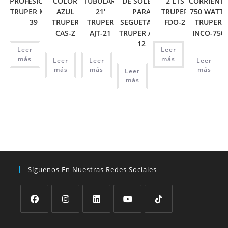
PROFESIONAL
COLOR
TUBULAR,
DE SOLERA
2 LTS
CORRIENT
TRUPER MUT-
AZUL
21′
PARA
TRUPER
750 WATTS
39
TRUPER
TRUPER
SEGUETA 12′
FDO-2
TRUPER
CAS-Z
AJT-21
TRUPER APT-
INCO-750
12
Leer
Leer
más
más
Leer
Leer
Leer
más
más
más
Leer
más
Síguenos En Nuestras Redes Sociales
Se
Se
Se
Se
Se