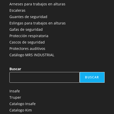
abre
abre
abre
abre
abre
Arneses para trabajos en alturas
en
en
en
en
en
Escaleras
una
una
una
una
una
Guantes de seguridad
nueva
nueva
nueva
nueva
nueva
Eslingas para trabajos en alturas
pestaña
pestaña
pestaña
pestaña
pestaña
Gafas de seguridad
Protección respiratoria
Cascos de seguridad
Protectores auditivos
Catálogo MRS INDUSTRIAL
Buscar
BUSCAR
Insafe
Truper
Catalogo Insafe
Catalogo Kim