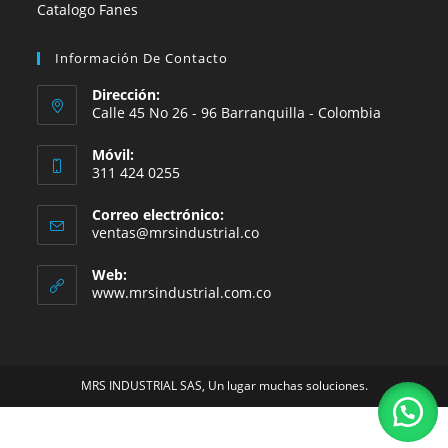
Catalogo Fanes
Información De Contacto
Dirección:
Calle 45 No 26 - 96 Barranquilla - Colombia
Móvil:
311 424 0255
Correo electrónico:
Se
ventas@mrsindustrial.co
abre
en
Web:
tu
www.mrsindustrial.com.co
aplicación
MRS INDUSTRIAL SAS, Un lugar muchas soluciones.