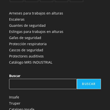
Se
Se
Se
Se
Se
abre
abre
abre
abre
abre
Arneses para trabajos en alturas
en
en
en
en
en
Escaleras
una
una
una
una
una
Guantes de seguridad
nueva
nueva
nueva
nueva
nueva
Eslingas para trabajos en alturas
pestaña
pestaña
pestaña
pestaña
pestaña
Gafas de seguridad
Protección respiratoria
Cascos de seguridad
Protectores auditivos
Catálogo MRS INDUSTRIAL
Buscar
BUSCAR
Insafe
Truper
Catalogo Insafe