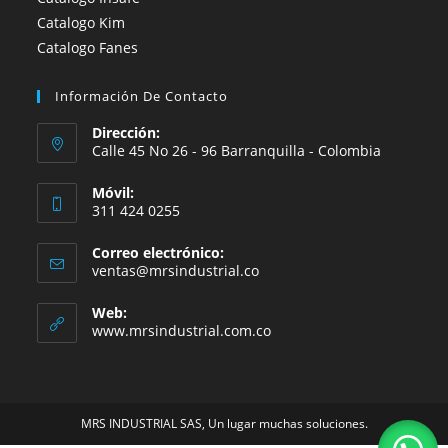
Catalogo Kim
Catalogo Fanes
Información De Contacto
Dirección:
Calle 45 No 26 - 96 Barranquilla - Colombia
Móvil:
311 424 0255
Correo electrónico:
Se
ventas@mrsindustrial.co
abre
en
Web:
tu
www.mrsindustrial.com.co
aplicación
MRS INDUSTRIAL SAS, Un lugar muchas soluciones.