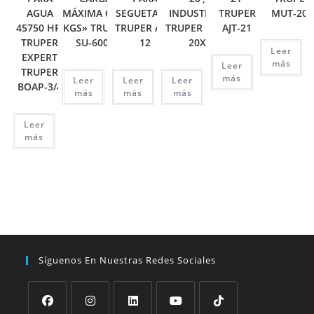
AGUA
MÁXIMA 6000
SEGUETA 12′
INDUSTRIAL
TRUPER
MUT-202
45750 HP,
KGS» TRUPER
TRUPER ATT-
TRUPER CHP-
AJT-21
TRUPER
SU-6000
12
20X
Leer
EXPERT
más
Leer
TRUPER
más
Leer
Leer
Leer
BOAP-3/4
más
más
más
Leer
más
Síguenos En Nuestras Redes Sociales