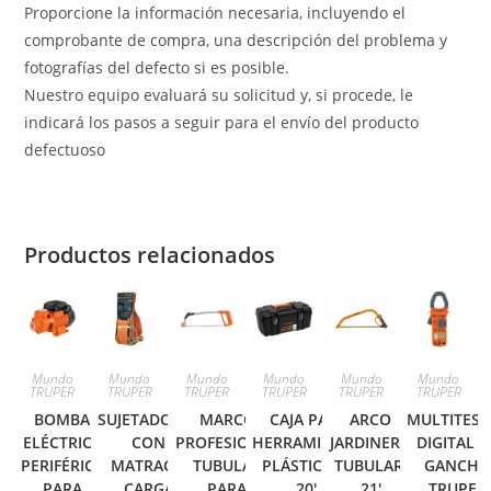
Proporcione la información necesaria, incluyendo el
comprobante de compra, una descripción del problema y
fotografías del defecto si es posible.
Nuestro equipo evaluará su solicitud y, si procede, le
indicará los pasos a seguir para el envío del producto
defectuoso
Productos relacionados
Mundo
Mundo
Mundo
Mundo
Mundo
Mundo
TRUPER
TRUPER
TRUPER
TRUPER
TRUPER
TRUPER
BOMBA
SUJETADORES
MARCO
CAJA PARA
ARCO
MULTITEST
ELÉCTRICA
CON
PROFESIONAL
HERRAMIENTA,
JARDINERO
DIGITAL D
PERIFÉRICA
MATRACA,
TUBULAR
PLÁSTICA DE
TUBULAR,
GANCHO
PARA
CARGA
PARA
20′,
21′
TRUPER