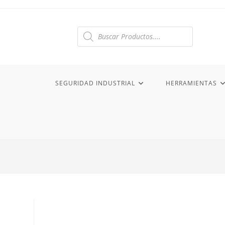
Ir
al
contenido
Búsqueda
de
productos
SEGURIDAD INDUSTRIAL
HERRAMIENTAS