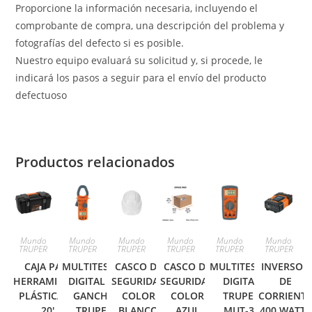
Proporcione la información necesaria, incluyendo el
comprobante de compra, una descripción del problema y
fotografías del defecto si es posible.
Nuestro equipo evaluará su solicitud y, si procede, le
indicará los pasos a seguir para el envío del producto
defectuoso
Productos relacionados
Mundo
Mundo
Mundo
Mundo
Mundo
Mundo
TRUPER
TRUPER
TRUPER
TRUPER
TRUPER
TRUPER
CAJA PARA
MULTITESTER
CASCO DE
CASCO DE
MULTITESTER
INVERSOR
HERRAMIENTA,
DIGITAL DE
SEGURIDAD
SEGURIDAD
DIGITAL
DE
PLÁSTICA DE
GANCHO
COLOR
COLOR
TRUPER
CORRIENT
20′,
TRUPER
BLANCO
AZUL
MUT-33
400 WATTS