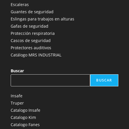
en
en
en
en
en
Escaleras
una
una
una
una
una
Guantes de seguridad
nueva
nueva
nueva
nueva
nueva
Eslingas para trabajos en alturas
pestaña
pestaña
pestaña
pestaña
pestaña
Gafas de seguridad
Protección respiratoria
Cascos de seguridad
Protectores auditivos
Catálogo MRS INDUSTRIAL
Buscar
BUSCAR
Insafe
Truper
Catalogo Insafe
Catalogo Kim
Catalogo Fanes