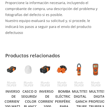
Proporcione la información necesaria, incluyendo el
comprobante de compra, una descripción del problema y
fotografías del defecto si es posible.
Nuestro equipo evaluará su solicitud y, si procede, le
indicará los pasos a seguir para el envío del producto
defectuoso
Productos relacionados
Mundo
Mundo
Mundo
Mundo
Mundo
Mundo
TRUPER
TRUPER
TRUPER
TRUPER
TRUPER
TRUPER
INVERSOR
CASCO DE
INVERSOR
BOMBA
MULTITESTER
MULTITES
DE
SEGURIDAD
DE
ELÉCTRICA
DIGITAL DE
DIGITAL
CORRIENTE
COLOR
CORRIENTE
PERIFÉRICA
GANCHO
PROFESIO
200 WATTS
BLANCO
1000
PARA
TRUPER
TRUPER M