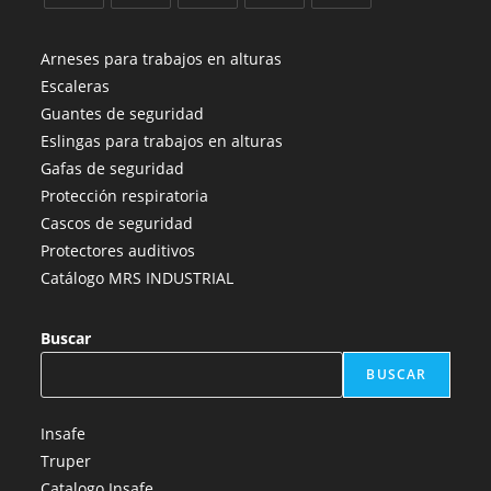
Se
Se
Se
Se
Se
abre
abre
abre
abre
abre
Arneses para trabajos en alturas
en
en
en
en
en
Escaleras
una
una
una
una
una
Guantes de seguridad
nueva
nueva
nueva
nueva
nueva
Eslingas para trabajos en alturas
pestaña
pestaña
pestaña
pestaña
pestaña
Gafas de seguridad
Protección respiratoria
Cascos de seguridad
Protectores auditivos
Catálogo MRS INDUSTRIAL
Buscar
BUSCAR
Insafe
Truper
Catalogo Insafe