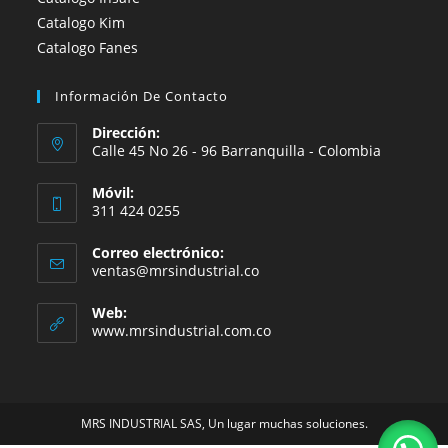
Catalogo Kim
Catalogo Fanes
Información De Contacto
Dirección:
Calle 45 No 26 - 96 Barranquilla - Colombia
Móvil:
311 424 0255
Correo electrónico:
Se
ventas@mrsindustrial.co
abre
en
Web:
tu
www.mrsindustrial.com.co
aplicación
MRS INDUSTRIAL SAS, Un lugar muchas soluciones.