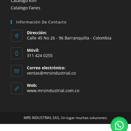
Catalogo Kim
Catalogo Fanes
Información De Contacto
Dirección:
Calle 45 No 26 - 96 Barranquilla - Colombia
Móvil:
311 424 0255
Correo electrónico:
Se
ventas@mrsindustrial.co
abre
en
Web:
tu
www.mrsindustrial.com.co
aplicación
MRS INDUSTRIAL SAS, Un lugar muchas soluciones.