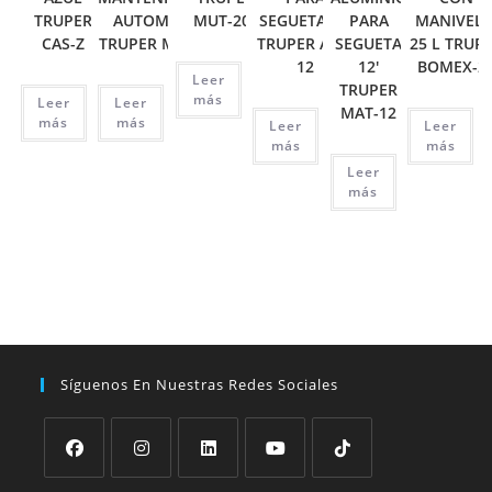
TRUPER
AUTOMOTRIZ
MUT-202
SEGUETA 12′
PARA
MANIVELA
CAS-Z
TRUPER MUT-105
TRUPER ATT-
SEGUETA
25 L TRUP
12
12′
BOMEX-2
Leer
TRUPER
más
Leer
Leer
MAT-12
más
más
Leer
Leer
más
más
Leer
más
Síguenos En Nuestras Redes Sociales
Se
Se
Se
Se
Se