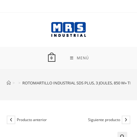
Ir
al
contenido
MENÚ
0
>
>
ROTOMARTILLO INDUSTRIAL SDS PLUS, 3 JOULES, 850 W» TRU
Producto anterior
Siguiente producto