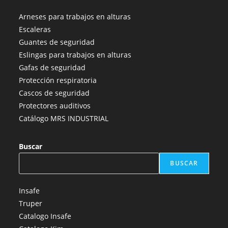
abre
abre
abre
abre
abre
Arneses para trabajos en alturas
en
en
en
en
en
Escaleras
una
una
una
una
una
Guantes de seguridad
nueva
nueva
nueva
nueva
nueva
Eslingas para trabajos en alturas
pestaña
pestaña
pestaña
pestaña
pestaña
Gafas de seguridad
Protección respiratoria
Cascos de seguridad
Protectores auditivos
Catálogo MRS INDUSTRIAL
Buscar
BUSCAR
Insafe
Truper
Catalogo Insafe