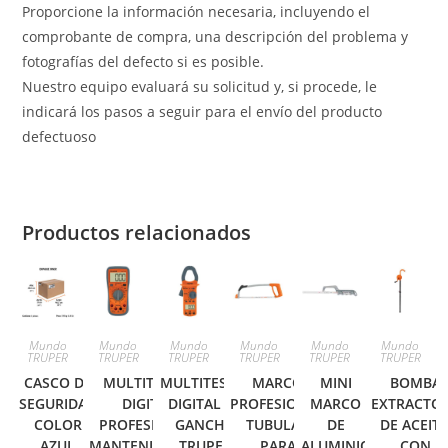
Proporcione la información necesaria, incluyendo el
comprobante de compra, una descripción del problema y
fotografías del defecto si es posible.
Nuestro equipo evaluará su solicitud y, si procede, le
indicará los pasos a seguir para el envío del producto
defectuoso
Productos relacionados
Mundo
Mundo
Mundo
Mundo
Mundo
Mundo
TRUPER
TRUPER
TRUPER
TRUPER
TRUPER
TRUPER
CASCO DE
MULTITESTER
MULTITESTER
MARCO
MINI
BOMBA
SEGURIDAD
DIGITAL
DIGITAL DE
PROFESIONAL
MARCO
EXTRACTO
COLOR
PROFESIONAL,
GANCHO
TUBULAR
DE
DE ACEITE
AZUL
MANTENIMIENTO
TRUPER
PARA
ALUMINIO
CON