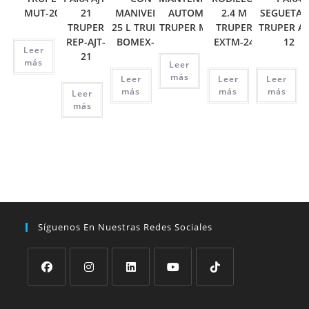
MUT-202
21
MANIVELA,
AUTOMOTRIZ
2.4 M
SEGUETA 1
TRUPER
25 L TRUPER
TRUPER MUT-105
TRUPER
TRUPER AT
REP-AJT-
BOMEX-25
EXTM-24
12
Leer
21
más
Leer
más
Leer
Leer
Leer
más
más
más
Leer
más
Síguenos En Nuestras Redes Sociales
Se
Se
Se
Se
Se