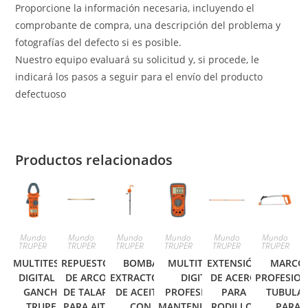
Proporcione la información necesaria, incluyendo el
comprobante de compra, una descripción del problema y
fotografías del defecto si es posible.
Nuestro equipo evaluará su solicitud y, si procede, le
indicará los pasos a seguir para el envío del producto
defectuoso
Productos relacionados
Mundo
Mundo
Mundo
Mundo
Mundo
Mundo
TRUPER
TRUPER
TRUPER
TRUPER
TRUPER
TRUPER
MULTITESTER
REPUESTO
BOMBA
MULTITESTER
EXTENSIÓN
MARCO
DIGITAL DE
DE ARCO
EXTRACTORA
DIGITAL
DE ACERO
PROFESIO
GANCHO
DE TALAR
DE ACEITE,
PROFESIONAL,
PARA
TUBULA
TRUPER
PARA AJT-
CON
MANTENIMIENTO
RODILLO,
PARA