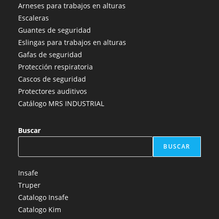
abre
abre
abre
abre
abre
Arneses para trabajos en alturas
en
en
en
en
en
Escaleras
una
una
una
una
una
Guantes de seguridad
nueva
nueva
nueva
nueva
nueva
Eslingas para trabajos en alturas
pestaña
pestaña
pestaña
pestaña
pestaña
Gafas de seguridad
Protección respiratoria
Cascos de seguridad
Protectores auditivos
Catálogo MRS INDUSTRIAL
Buscar
BUSCAR
Insafe
Truper
Catalogo Insafe
Catalogo Kim