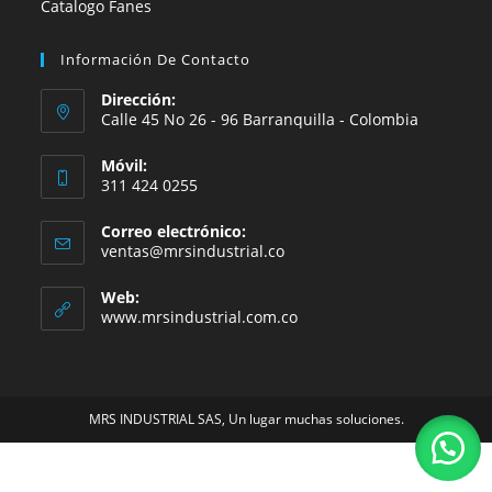
Catalogo Fanes
Información De Contacto
Dirección:
Calle 45 No 26 - 96 Barranquilla - Colombia
Móvil:
311 424 0255
Correo electrónico:
Se
ventas@mrsindustrial.co
abre
en
Web:
tu
www.mrsindustrial.com.co
aplicación
MRS INDUSTRIAL SAS, Un lugar muchas soluciones.