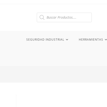
Ir
al
contenido
Búsqueda
de
productos
SEGURIDAD INDUSTRIAL
HERRAMIENTAS