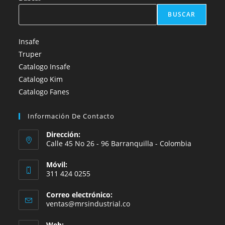
BUSCAR
Insafe
Truper
Catalogo Insafe
Catalogo Kim
Catalogo Fanes
Información De Contacto
Dirección:
Calle 45 No 26 - 96 Barranquilla - Colombia
Móvil:
311 424 0255
Correo electrónico:
Se
ventas@mrsindustrial.co
abre
en
Web: