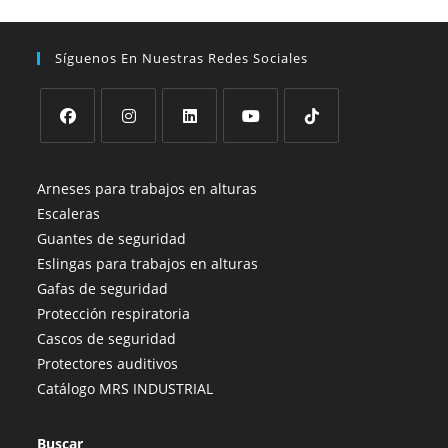
se
página
pueden
de
elegir
producto
en
Síguenos En Nuestras Redes Sociales
la
página
de
producto
Se
Se
Se
Se
Se
abre
abre
abre
abre
abre
Arneses para trabajos en alturas
en
en
en
en
en
Escaleras
una
una
una
una
una
Guantes de seguridad
nueva
nueva
nueva
nueva
nueva
Eslingas para trabajos en alturas
pestaña
pestaña
pestaña
pestaña
pestaña
Gafas de seguridad
Protección respiratoria
Cascos de seguridad
Protectores auditivos
Catálogo MRS INDUSTRIAL
Buscar