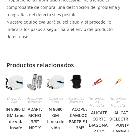
comprobante de compra, una descripción del problema y
fotografías del defecto si es posible.
Nuestro equipo evaluará su solicitud y, si procede, le
indicará los pasos a seguir para el envío del producto
defectuoso
Productos relacionados
Líneas de
Accesorios
Líneas de
Accesorios
Herramient
Herramient
Vida
ferreteros
Vida
ferreteros
as
as
Manuales
Manuales
IN 8080-D-
ADAPT.
IN 8080-
ACOPLE
ALICATE
ALICATE
GM Linea
MCHO
GM
CAMLOCK
CORTE
DIELECTRI
de vida
3/8″
Linea de
PARTE F DE
DIAGONAL
PUNTA
insafe
NPT X
vida
3/4″
ALTO
LARGA 6-