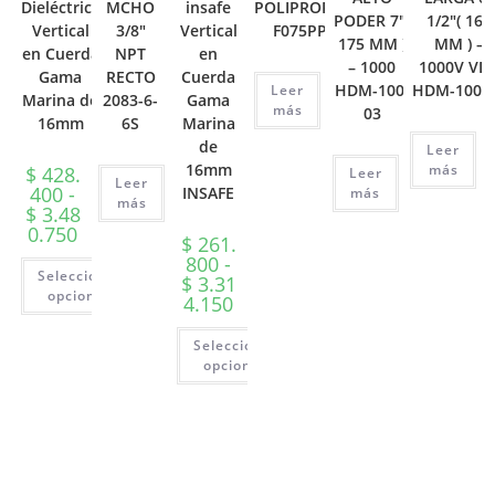
Dieléctrica
MCHO
insafe
POLIPROPIL
PODER 7″(
1/2″( 165
Vertical
3/8″
Vertical
F075PP
175 MM )
MM ) –
en Cuerda
NPT
en
– 1000
1000V VD
Gama
RECTO
Cuerda
HDM-100-
HDM-100-
Leer
Marina de
2083-6-
Gama
más
03
16mm
6S
Marina
de
Leer
16mm
más
$
428.
Leer
Leer
400
-
INSAFE
más
más
$
3.48
Rango
0.750
$
261.
de
precios:
800
-
Seleccionar
desde
$
3.31
$ 428.400
opciones
Rango
4.150
hasta
de
Este
$ 3.480.750
precios:
producto
Seleccionar
desde
tiene
$ 261.800
opciones
múltiples
hasta
variantes.
Este
$ 3.314.150
Las
producto
opciones
tiene
se
múltiples
pueden
variantes.
elegir
Las
en
opciones
la