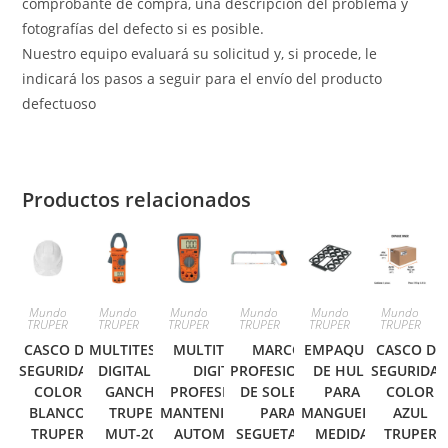
comprobante de compra, una descripción del problema y
fotografías del defecto si es posible.
Nuestro equipo evaluará su solicitud y, si procede, le
indicará los pasos a seguir para el envío del producto
defectuoso
Productos relacionados
Mundo
Mundo
Mundo
Mundo
Mundo
Mundo
TRUPER
TRUPER
TRUPER
TRUPER
TRUPER
TRUPER
CASCO DE
MULTITESTER
MULTITESTER
MARCO
EMPAQUES
CASCO DE
SEGURIDAD
DIGITAL DE
DIGITAL
PROFESIONAL
DE HULE
SEGURIDA
COLOR
GANCHO
PROFESIONAL,
DE SOLERA
PARA
COLOR
BLANCO
TRUPER
MANTENIMIENTO
PARA
MANGUERA,
AZUL
TRUPER
MUT-202
AUTOMOTRIZ
SEGUETA 12′
MEDIDA
TRUPER