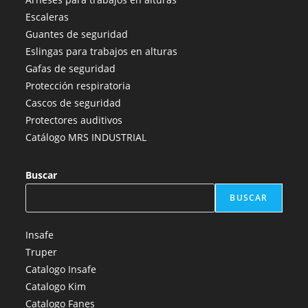
en
en
en
en
en
Escaleras
una
una
una
una
una
Guantes de seguridad
nueva
nueva
nueva
nueva
nueva
Eslingas para trabajos en alturas
pestaña
pestaña
pestaña
pestaña
pestaña
Gafas de seguridad
Protección respiratoria
Cascos de seguridad
Protectores auditivos
Catálogo MRS INDUSTRIAL
Buscar
BUSCAR
Insafe
Truper
Catalogo Insafe
Catalogo Kim
Catalogo Fanes