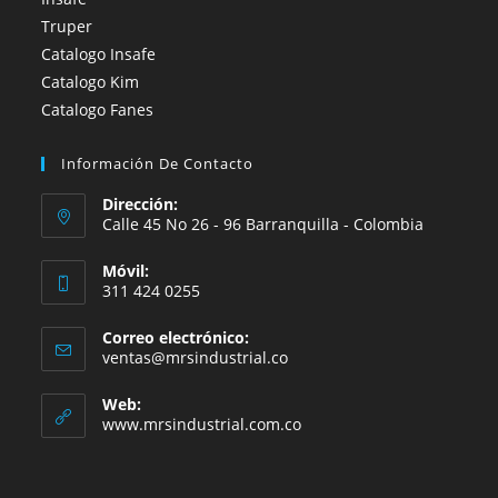
Truper
Catalogo Insafe
Catalogo Kim
Catalogo Fanes
Información De Contacto
Dirección:
Calle 45 No 26 - 96 Barranquilla - Colombia
Móvil:
311 424 0255
Correo electrónico:
Se
ventas@mrsindustrial.co
abre
en
Web:
tu
www.mrsindustrial.com.co
aplicación