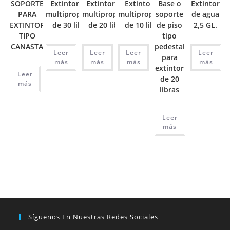
SOPORTE
Extintor ABC
Extintor ABC
Extintor BC
Base o
Extintor
PARA
multipropósito
multipropósito
multipropósito
soporte
de agua
EXTINTOR
de 30 libras
de 20 libras
de 10 libras
de piso
2,5 GL.
TIPO
tipo
CANASTA
pedestal
Leer
Leer
Leer
Leer
para
más
más
más
más
extintor
Leer
de 20
más
libras
Leer
más
Síguenos En Nuestras Redes Sociales