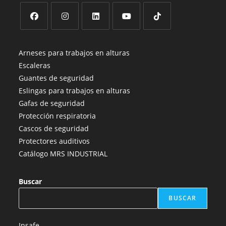
Se
Se
Se
Se
Se
abre
abre
abre
abre
abre
Arneses para trabajos en alturas
en
en
en
en
en
Escaleras
una
una
una
una
una
Guantes de seguridad
nueva
nueva
nueva
nueva
nueva
Eslingas para trabajos en alturas
pestaña
pestaña
pestaña
pestaña
pestaña
Gafas de seguridad
Protección respiratoria
Cascos de seguridad
Protectores auditivos
Catálogo MRS INDUSTRIAL
Buscar
BUSCAR
Insafe