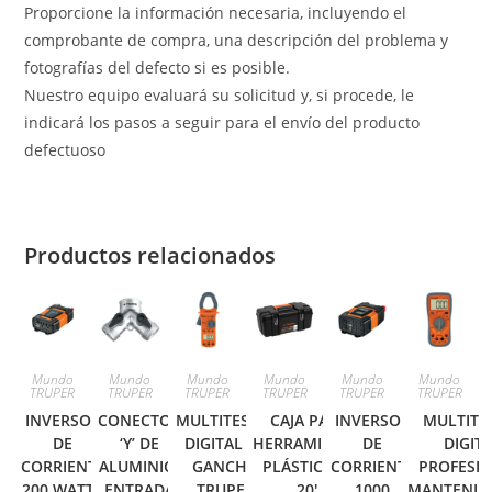
Proporcione la información necesaria, incluyendo el
comprobante de compra, una descripción del problema y
fotografías del defecto si es posible.
Nuestro equipo evaluará su solicitud y, si procede, le
indicará los pasos a seguir para el envío del producto
defectuoso
Productos relacionados
Mundo
Mundo
Mundo
Mundo
Mundo
Mundo
TRUPER
TRUPER
TRUPER
TRUPER
TRUPER
TRUPER
INVERSOR
CONECTOR
MULTITESTER
CAJA PARA
INVERSOR
MULTITE
DE
‘Y’ DE
DIGITAL DE
HERRAMIENTA,
DE
DIGIT
CORRIENTE
ALUMINIO,
GANCHO
PLÁSTICA DE
CORRIENTE
PROFESIO
200 WATTS
ENTRADA
TRUPER
20′,
1000
MANTENIM