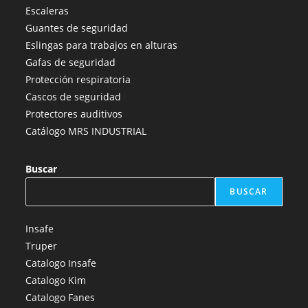
en
en
en
en
en
Escaleras
una
una
una
una
una
Guantes de seguridad
nueva
nueva
nueva
nueva
nueva
Eslingas para trabajos en alturas
pestaña
pestaña
pestaña
pestaña
pestaña
Gafas de seguridad
Protección respiratoria
Cascos de seguridad
Protectores auditivos
Catálogo MRS INDUSTRIAL
Buscar
BUSCAR
Insafe
Truper
Catalogo Insafe
Catalogo Kim
Catalogo Fanes