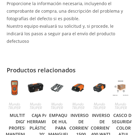
Proporcione la información necesaria, incluyendo el
comprobante de compra, una descripción del problema y
fotografías del defecto si es posible.
Nuestro equipo evaluará su solicitud y, si procede, le
indicará los pasos a seguir para el envío del producto
defectuoso
Productos relacionados
Mundo
Mundo
Mundo
Mundo
Mundo
Mundo
TRUPER
TRUPER
TRUPER
TRUPER
TRUPER
TRUPER
MULTITESTER
CAJA PARA
EMPAQUES
INVERSOR
INVERSOR
CASCO DE
DIGITAL
HERRAMIENTA,
DE HULE
DE
DE
SEGURIDA
PROFESIONAL,
PLÁSTICA DE
PARA
CORRIENTE
CORRIENTE
COLOR
MANTENIMIENTO
20′,
MANGUERA,
1500
400 WATTS
AZUL