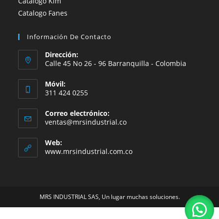
Catalogo Kim
Catalogo Fanes
Información De Contacto
Dirección:
Calle 45 No 26 - 96 Barranquilla - Colombia
Móvil:
311 424 0255
Correo electrónico:
Se
ventas@mrsindustrial.co
abre
en
Web:
tu
www.mrsindustrial.com.co
aplicación
MRS INDUSTRIAL SAS, Un lugar muchas soluciones.