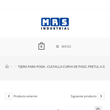
Ir
al
contenido
MENÚ
0
>
>
TIJERA PARA PODA , CUCHILLA CURVA DE PASO, PRETUL A GRA
Producto anterior
Siguiente producto