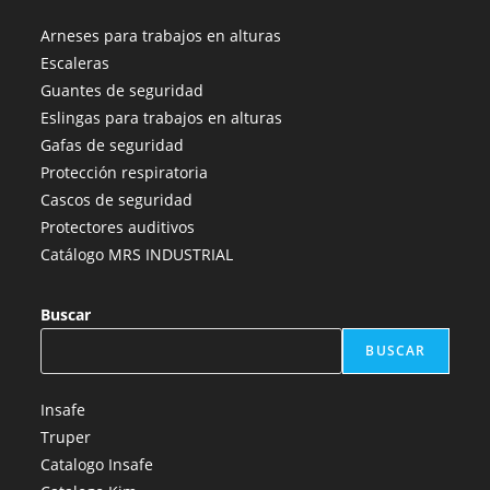
abre
abre
abre
abre
abre
Arneses para trabajos en alturas
en
en
en
en
en
Escaleras
una
una
una
una
una
Guantes de seguridad
nueva
nueva
nueva
nueva
nueva
Eslingas para trabajos en alturas
pestaña
pestaña
pestaña
pestaña
pestaña
Gafas de seguridad
Protección respiratoria
Cascos de seguridad
Protectores auditivos
Catálogo MRS INDUSTRIAL
Buscar
BUSCAR
Insafe
Truper
Catalogo Insafe