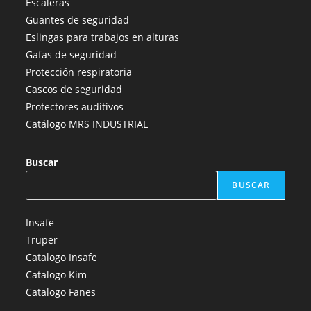
Escaleras
una
una
una
una
una
Guantes de seguridad
nueva
nueva
nueva
nueva
nueva
Eslingas para trabajos en alturas
pestaña
pestaña
pestaña
pestaña
pestaña
Gafas de seguridad
Protección respiratoria
Cascos de seguridad
Protectores auditivos
Catálogo MRS INDUSTRIAL
Buscar
BUSCAR
Insafe
Truper
Catalogo Insafe
Catalogo Kim
Catalogo Fanes