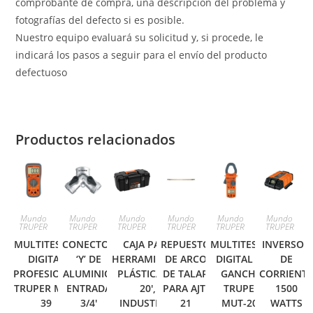
comprobante de compra, una descripción del problema y
fotografías del defecto si es posible.
Nuestro equipo evaluará su solicitud y, si procede, le
indicará los pasos a seguir para el envío del producto
defectuoso
Productos relacionados
Mundo
Mundo
Mundo
Mundo
Mundo
Mundo
TRUPER
TRUPER
TRUPER
TRUPER
TRUPER
TRUPER
MULTITESTER
CONECTOR
CAJA PARA
REPUESTO
MULTITESTER
INVERSOR
DIGITAL
‘Y’ DE
HERRAMIENTA,
DE ARCO
DIGITAL DE
DE
PROFESIONAL
ALUMINIO,
PLÁSTICA DE
DE TALAR
GANCHO
CORRIENT
TRUPER MUT-
ENTRADA
20′,
PARA AJT-
TRUPER
1500
39
3/4′
INDUSTRIAL
21
MUT-202
WATTS