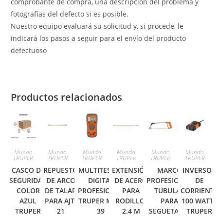
comprobante de compra, una descripción del problema y
fotografías del defecto si es posible.
Nuestro equipo evaluará su solicitud y, si procede, le
indicará los pasos a seguir para el envío del producto
defectuoso
Productos relacionados
Mundo
Mundo
Mundo
Mundo
Mundo
Mundo
TRUPER
TRUPER
TRUPER
TRUPER
TRUPER
TRUPER
CASCO DE
REPUESTO
MULTITESTER
EXTENSIÓN
MARCO
INVERSOR
SEGURIDAD
DE ARCO
DIGITAL
DE ACERO
PROFESIONAL
DE
COLOR
DE TALAR
PROFESIONAL
PARA
TUBULAR
CORRIENT
AZUL
PARA AJT-
TRUPER MUT-
RODILLO,
PARA
100 WATTS
TRUPER
21
39
2.4 M
SEGUETA 12′
TRUPER