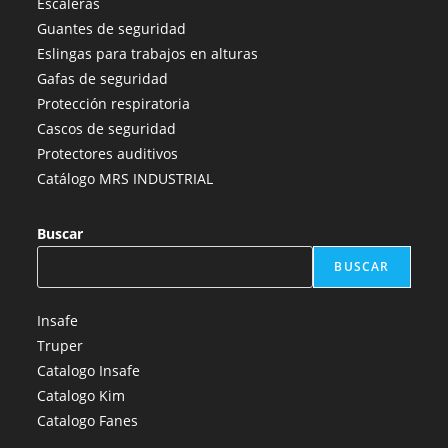
Escaleras
una
una
una
una
una
Guantes de seguridad
nueva
nueva
nueva
nueva
nueva
Eslingas para trabajos en alturas
pestaña
pestaña
pestaña
pestaña
pestaña
Gafas de seguridad
Protección respiratoria
Cascos de seguridad
Protectores auditivos
Catálogo MRS INDUSTRIAL
Buscar
BUSCAR
Insafe
Truper
Catalogo Insafe
Catalogo Kim
Catalogo Fanes