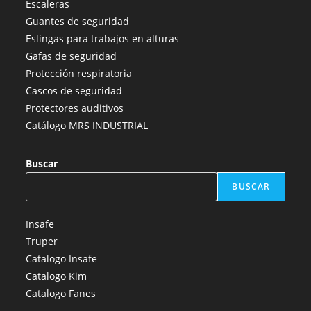
Escaleras
una
una
una
una
una
Guantes de seguridad
nueva
nueva
nueva
nueva
nueva
Eslingas para trabajos en alturas
pestaña
pestaña
pestaña
pestaña
pestaña
Gafas de seguridad
Protección respiratoria
Cascos de seguridad
Protectores auditivos
Catálogo MRS INDUSTRIAL
Buscar
BUSCAR
Insafe
Truper
Catalogo Insafe
Catalogo Kim
Catalogo Fanes