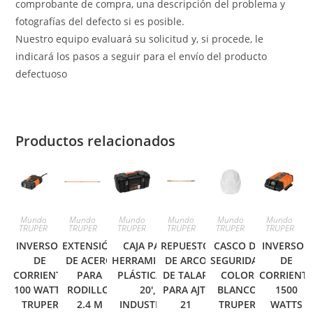
comprobante de compra, una descripción del problema y
fotografías del defecto si es posible.
Nuestro equipo evaluará su solicitud y, si procede, le
indicará los pasos a seguir para el envío del producto
defectuoso
Productos relacionados
Mundo
Mundo
Mundo
Mundo
Mundo
Mundo
TRUPER
TRUPER
TRUPER
TRUPER
TRUPER
TRUPER
INVERSOR
EXTENSIÓN
CAJA PARA
REPUESTO
CASCO DE
INVERSOR
DE
DE ACERO
HERRAMIENTA,
DE ARCO
SEGURIDAD
DE
CORRIENTE
PARA
PLÁSTICA DE
DE TALAR
COLOR
CORRIENT
100 WATTS
RODILLO,
20′,
PARA AJT-
BLANCO
1500
TRUPER
2.4 M
INDUSTRIAL
21
TRUPER
WATTS