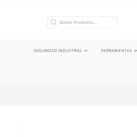
Ir
al
contenido
Búsqueda
de
productos
SEGURIDAD INDUSTRIAL
HERRAMIENTAS