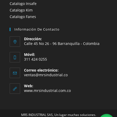
Catalogo Insafe
Catalogo Kim
Catalogo Fanes
Información De Contacto
Dirección:
Calle 45 No 26 - 96 Barranquilla - Colombia
Móvil:
311 424 0255
Correo electrónico:
Se
ventas@mrsindustrial.co
abre
en
Web:
tu
www.mrsindustrial.com.co
aplicación
MRS INDUSTRIAL SAS, Un lugar muchas soluciones.