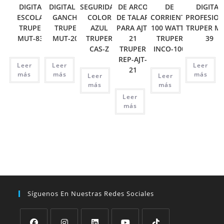
DIGITAL
DIGITAL DE
SEGURIDAD
DE ARCO
DE
DIGITAL
ESCOLAR
GANCHO
COLOR
DE TALAR
CORRIENTE
PROFESIO
TRUPER
TRUPER
AZUL
PARA AJT-
100 WATTS
TRUPER M
MUT-830
MUT-202
TRUPER
21
TRUPER
39
CAS-Z
TRUPER
INCO-100
REP-AJT-
Leer
Leer
Leer
21
más
más
más
Leer
Leer
más
más
Leer
más
Síguenos En Nuestras Redes Sociales