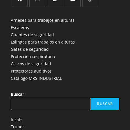
Se
Se
Se
Se
Se
abre
abre
abre
abre
abre
Arneses para trabajos en alturas
en
en
en
en
en
Escaleras
una
una
una
una
una
Guantes de seguridad
nueva
nueva
nueva
nueva
nueva
Eslingas para trabajos en alturas
pestaña
pestaña
pestaña
pestaña
pestaña
Gafas de seguridad
Protección respiratoria
Cascos de seguridad
Protectores auditivos
Catálogo MRS INDUSTRIAL
Buscar
BUSCAR
Insafe
Truper