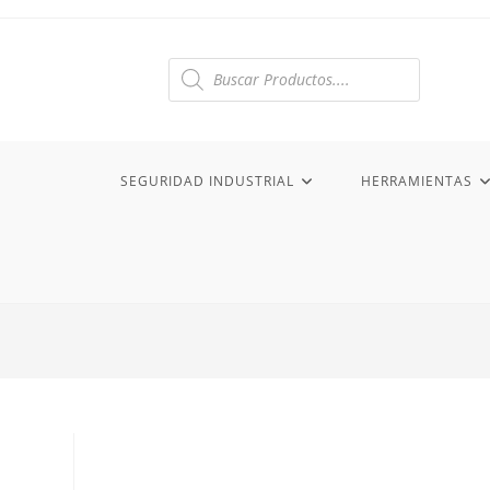
Ir
al
contenido
Búsqueda
de
productos
SEGURIDAD INDUSTRIAL
HERRAMIENTAS