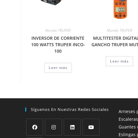
Mundo TRUPER
Mundo TRUPER
INVERSOR DE CORRIENTE
MULTITESTER DIGITA
100 WATTS TRUPER INCO-
GANCHO TRUPER MUT
100
Leer más
Leer más
Síguenos En Nuestras Redes Sociales
Arneses p
Escaleras
Guantes 
Eslingas 