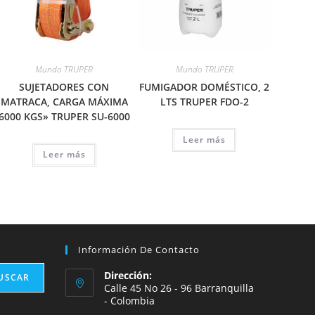
Mundo TRUPER
Mundo TRUPER
SUJETADORES CON
FUMIGADOR DOMÉSTICO, 2
MATRACA, CARGA MÁXIMA
LTS TRUPER FDO-2
6000 KGS» TRUPER SU-6000
Leer más
Leer más
Información De Contacto
Dirección:
USCAR
Calle 45 No 26 - 96 Barranquilla
- Colombia