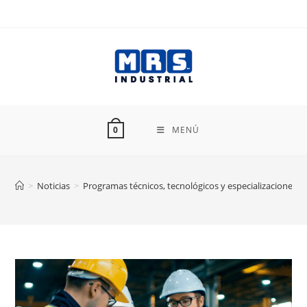
Ir
al
contenido
MENÚ
0
>
Noticias
>
Programas técnicos, tecnológicos y especializaciones 