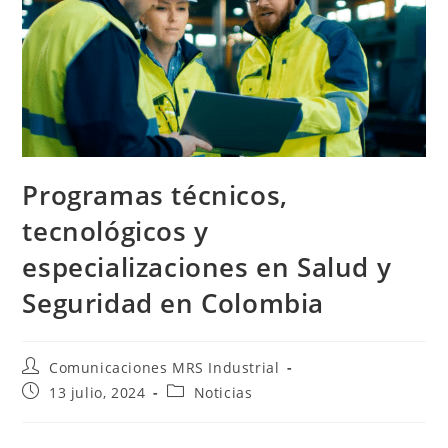
Programas técnicos,
tecnológicos y
especializaciones en Salud y
Seguridad en Colombia
Autor
Comunicaciones MRS Industrial
de
Publicación
Categoría
13 julio, 2024
Noticias
la
de
de
entrada:
la
la
entrada:
entrada: