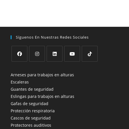
Síguenos En Nuestras Redes Sociales
Se
Se
Se
Se
Se
abre
abre
abre
abre
abre
Arneses para trabajos en alturas
en
en
en
en
en
Escaleras
una
una
una
una
una
Guantes de seguridad
nueva
nueva
nueva
nueva
nueva
Eslingas para trabajos en alturas
pestaña
pestaña
pestaña
pestaña
pestaña
Gafas de seguridad
Protección respiratoria
Cascos de seguridad
Protectores auditivos