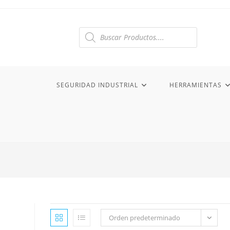
Ir
al
contenido
Búsqueda
de
productos
SEGURIDAD INDUSTRIAL
HERRAMIENTAS
Orden predeterminado