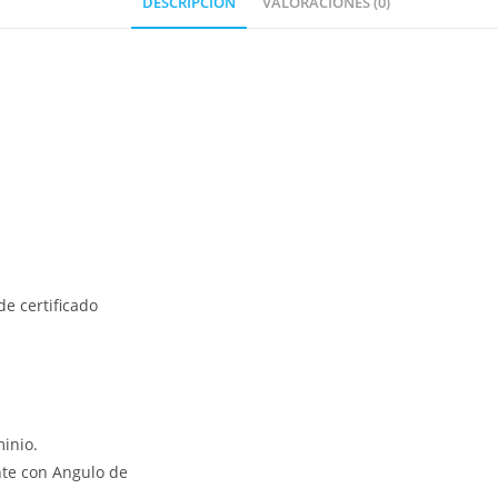
DESCRIPCIÓN
VALORACIONES (0)
e certificado
*
inio.
nte con Angulo de