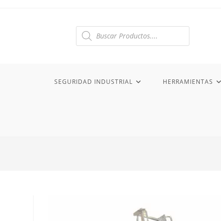
Ir
al
contenido
Búsqueda
de
productos
SEGURIDAD INDUSTRIAL
HERRAMIENTAS