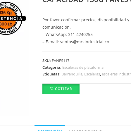
Por favor confirmar precios, disponibilidad 
comunicación.
– WhatsApp: 311 4240255
– E-mail: ventas@mrsindustrial.co
SKU:
FANES117
Categoría:
Escaleras de plataforma
Etiquetas:
Barranquilla
,
Escaleras
,
escaleras industr
COTIZAR