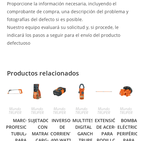
Proporcione la información necesaria, incluyendo el
comprobante de compra, una descripción del problema y
fotografías del defecto si es posible.
Nuestro equipo evaluará su solicitud y, si procede, le
indicará los pasos a seguir para el envío del producto
defectuoso
Productos relacionados
Mundo
Mundo
Mundo
Mundo
Mundo
Mundo
TRUPER
TRUPER
TRUPER
TRUPER
TRUPER
TRUPER
MARCO
SUJETADORES
INVERSOR
MULTITESTER
EXTENSIÓN
BOMBA
PROFESIONAL
CON
DE
DIGITAL DE
DE ACERO
ELÉCTRICA
TUBULAR
MATRACA,
CORRIENTE
GANCHO
PARA
PERIFÉRICA
PARA
CARGA
400 WATTS
TRUPER
RODILLO,
PARA