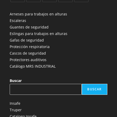
Se
Se
Se
Se
Se
abre
abre
abre
abre
abre
Arneses para trabajos en alturas
en
en
en
en
en
Escaleras
una
una
una
una
una
Guantes de seguridad
nueva
nueva
nueva
nueva
nueva
Eslingas para trabajos en alturas
pestaña
pestaña
pestaña
pestaña
pestaña
Gafas de seguridad
Protección respiratoria
Cascos de seguridad
Protectores auditivos
Catálogo MRS INDUSTRIAL
Buscar
BUSCAR
Insafe
Truper
Catalogo Insafe