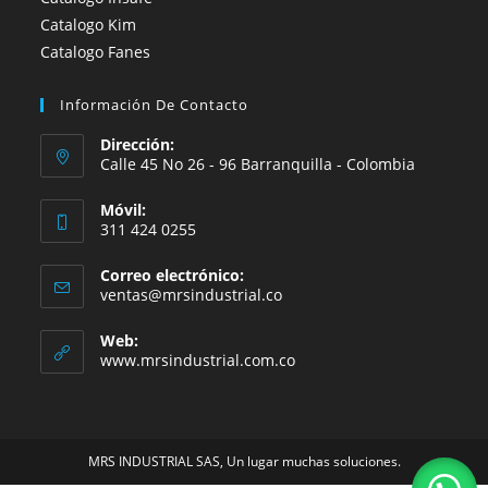
Catalogo Kim
Catalogo Fanes
Información De Contacto
Dirección:
Calle 45 No 26 - 96 Barranquilla - Colombia
Móvil:
311 424 0255
Correo electrónico:
Se
ventas@mrsindustrial.co
abre
en
Web:
tu
www.mrsindustrial.com.co
aplicación
MRS INDUSTRIAL SAS, Un lugar muchas soluciones.