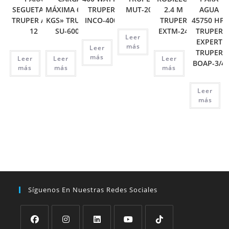
SEGUETA 12′
MÁXIMA 6000
TRUPER
MUT-202
2.4 M
AGUA
TRUPER ATT-
KGS» TRUPER
INCO-400
TRUPER
45750 HP,
12
SU-6000
EXTM-24
TRUPER
Leer
EXPERT
más
Leer
TRUPER
más
Leer
Leer
Leer
BOAP-3/4
más
más
más
Leer
más
Síguenos En Nuestras Redes Sociales