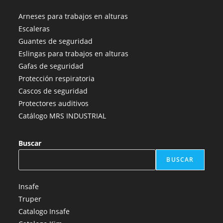
abre
abre
abre
abre
abre
Arneses para trabajos en alturas
en
en
en
en
en
Escaleras
una
una
una
una
una
Guantes de seguridad
nueva
nueva
nueva
nueva
nueva
Eslingas para trabajos en alturas
pestaña
pestaña
pestaña
pestaña
pestaña
Gafas de seguridad
Protección respiratoria
Cascos de seguridad
Protectores auditivos
Catálogo MRS INDUSTRIAL
Buscar
BUSCAR
Insafe
Truper
Catalogo Insafe