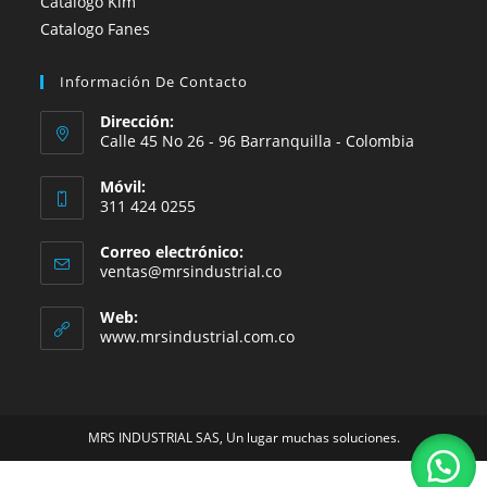
Catalogo Kim
Catalogo Fanes
Información De Contacto
Dirección:
Calle 45 No 26 - 96 Barranquilla - Colombia
Móvil:
311 424 0255
Correo electrónico:
Se
ventas@mrsindustrial.co
abre
en
Web:
tu
www.mrsindustrial.com.co
aplicación
MRS INDUSTRIAL SAS, Un lugar muchas soluciones.