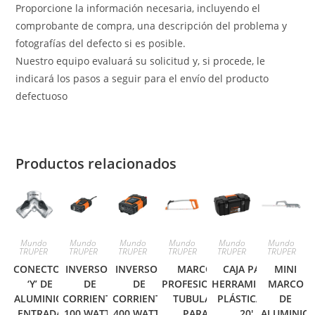
Proporcione la información necesaria, incluyendo el
comprobante de compra, una descripción del problema y
fotografías del defecto si es posible.
Nuestro equipo evaluará su solicitud y, si procede, le
indicará los pasos a seguir para el envío del producto
defectuoso
Productos relacionados
Mundo
Mundo
Mundo
Mundo
Mundo
Mundo
TRUPER
TRUPER
TRUPER
TRUPER
TRUPER
TRUPER
CONECTOR
INVERSOR
INVERSOR
MARCO
CAJA PARA
MINI
‘Y’ DE
DE
DE
PROFESIONAL
HERRAMIENTA,
MARCO
ALUMINIO,
CORRIENTE
CORRIENTE
TUBULAR
PLÁSTICA DE
DE
ENTRADA
100 WATTS
400 WATTS
PARA
20′,
ALUMINIO