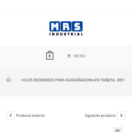
Ir
al
contenido
MENÚ
0
>
>
HILOS REDONDOS PARA GUADAÑADORA EN TARJETA, .065′ TRU
Producto anterior
Siguiente producto