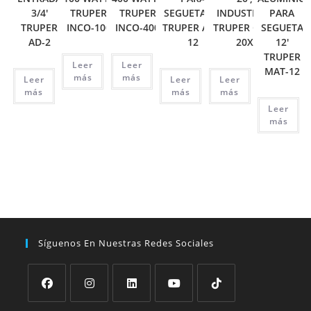
3/4′
TRUPER
TRUPER
SEGUETA 12′
INDUSTRIAL
PARA
TRUPER
INCO-100
INCO-400
TRUPER ATT-
TRUPER CHP-
SEGUETA
AD-2
12
20X
12′
TRUPER
Leer
Leer
MAT-12
más
más
Leer
Leer
Leer
más
más
más
Leer
más
Síguenos En Nuestras Redes Sociales
Se
Se
Se
Se
Se