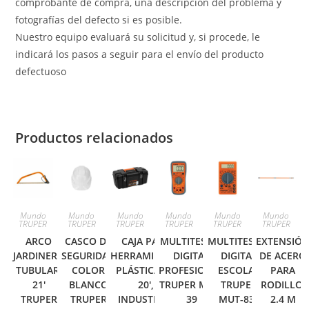
comprobante de compra, una descripción del problema y
fotografías del defecto si es posible.
Nuestro equipo evaluará su solicitud y, si procede, le
indicará los pasos a seguir para el envío del producto
defectuoso
Productos relacionados
Mundo
Mundo
Mundo
Mundo
Mundo
Mundo
TRUPER
TRUPER
TRUPER
TRUPER
TRUPER
TRUPER
ARCO
CASCO DE
CAJA PARA
MULTITESTER
MULTITESTER
EXTENSIÓ
JARDINERO
SEGURIDAD
HERRAMIENTA,
DIGITAL
DIGITAL
DE ACERO
TUBULAR,
COLOR
PLÁSTICA DE
PROFESIONAL
ESCOLAR
PARA
21′
BLANCO
20′,
TRUPER MUT-
TRUPER
RODILLO,
TRUPER
TRUPER
INDUSTRIAL
39
MUT-830
2.4 M