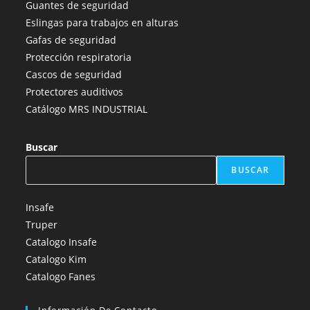
Guantes de seguridad
nueva
nueva
nueva
nueva
nueva
Eslingas para trabajos en alturas
pestaña
pestaña
pestaña
pestaña
pestaña
Gafas de seguridad
Protección respiratoria
Cascos de seguridad
Protectores auditivos
Catálogo MRS INDUSTRIAL
Buscar
BUSCAR
Insafe
Truper
Catalogo Insafe
Catalogo Kim
Catalogo Fanes