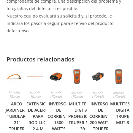
comprobante de compra, una descripción del problema y
fotografías del defecto si es posible.
Nuestro equipo evaluará su solicitud y, si procede, le
indicará los pasos a seguir para el envío del producto
defectuoso
Productos relacionados
Mundo
Mundo
Mundo
Mundo
Mundo
Mundo
TRUPER
TRUPER
TRUPER
TRUPER
TRUPER
TRUPER
ARCO
EXTENSIÓN
INVERSOR
MULTITESTER
INVERSOR
MULTITEST
JARDINERO
DE ACERO
DE
DIGITAL
DE
DIGITAL
TUBULAR,
PARA
CORRIENTE
PROFESIONAL
CORRIENTE
TRUPER
21′
RODILLO,
1500
TRUPER MUT-
200 WATTS
MUT-33
TRUPER
2.4 M
WATTS
39
TRUPER