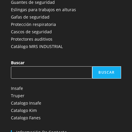
Guantes de seguridad
nueva
nueva
nueva
nueva
nueva
Eslingas para trabajos en alturas
pestaña
pestaña
pestaña
pestaña
pestaña
Gafas de seguridad
Protección respiratoria
Cascos de seguridad
Protectores auditivos
Catálogo MRS INDUSTRIAL
Buscar
BUSCAR
Insafe
Truper
Catalogo Insafe
Catalogo Kim
Catalogo Fanes