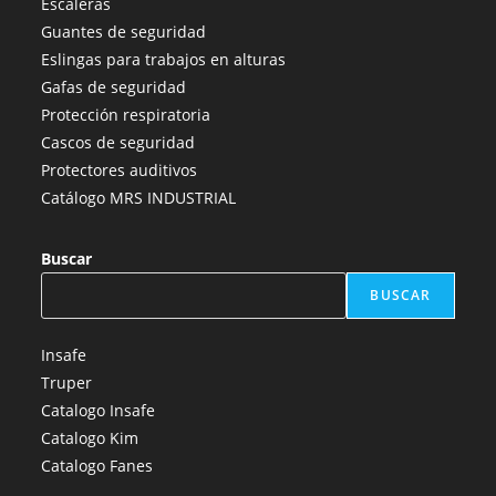
Escaleras
una
una
una
una
una
Guantes de seguridad
nueva
nueva
nueva
nueva
nueva
Eslingas para trabajos en alturas
pestaña
pestaña
pestaña
pestaña
pestaña
Gafas de seguridad
Protección respiratoria
Cascos de seguridad
Protectores auditivos
Catálogo MRS INDUSTRIAL
Buscar
BUSCAR
Insafe
Truper
Catalogo Insafe
Catalogo Kim
Catalogo Fanes