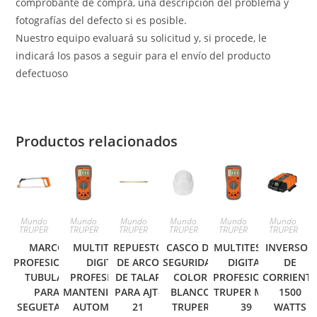
comprobante de compra, una descripción del problema y
fotografías del defecto si es posible.
Nuestro equipo evaluará su solicitud y, si procede, le
indicará los pasos a seguir para el envío del producto
defectuoso
Productos relacionados
Mundo
Mundo
Mundo
Mundo
Mundo
Mundo
TRUPER
TRUPER
TRUPER
TRUPER
TRUPER
TRUPER
MARCO
MULTITESTER
REPUESTO
CASCO DE
MULTITESTER
INVERSOR
PROFESIONAL
DIGITAL
DE ARCO
SEGURIDAD
DIGITAL
DE
TUBULAR
PROFESIONAL,
DE TALAR
COLOR
PROFESIONAL
CORRIENT
PARA
MANTENIMIENTO
PARA AJT-
BLANCO
TRUPER MUT-
1500
SEGUETA 12′
AUTOMOTRIZ
21
TRUPER
39
WATTS