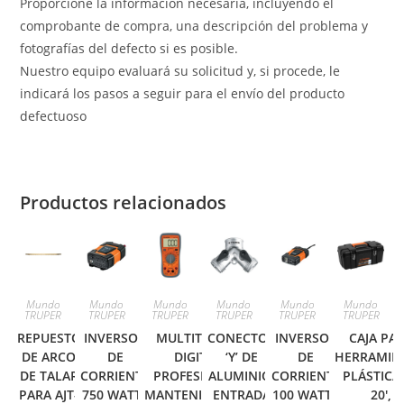
Proporcione la información necesaria, incluyendo el
comprobante de compra, una descripción del problema y
fotografías del defecto si es posible.
Nuestro equipo evaluará su solicitud y, si procede, le
indicará los pasos a seguir para el envío del producto
defectuoso
Productos relacionados
Mundo
Mundo
Mundo
Mundo
Mundo
Mundo
TRUPER
TRUPER
TRUPER
TRUPER
TRUPER
TRUPER
REPUESTO
INVERSOR
MULTITESTER
CONECTOR
INVERSOR
CAJA PA
DE ARCO
DE
DIGITAL
‘Y’ DE
DE
HERRAMIE
DE TALAR
CORRIENTE
PROFESIONAL,
ALUMINIO,
CORRIENTE
PLÁSTICA
PARA AJT-
750 WATTS
MANTENIMIENTO
ENTRADA
100 WATTS
20′,