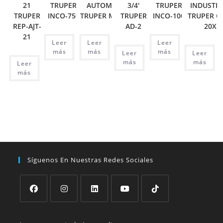
21
TRUPER
AUTOMOTRIZ
3/4′
TRUPER
INDUSTRI
TRUPER
INCO-750
TRUPER MUT-105
TRUPER
INCO-100
TRUPER C
REP-AJT-
AD-2
20X
21
Leer
Leer
Leer
más
más
más
Leer
Leer
más
más
Leer
más
Síguenos En Nuestras Redes Sociales
Se
Se
Se
Se
Se
abre
abre
abre
abre
abre