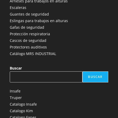
Arneses para trabajos en alturas
en
en
en
en
en
Escaleras
una
una
una
una
una
Guantes de seguridad
nueva
nueva
nueva
nueva
nueva
Eslingas para trabajos en alturas
pestaña
pestaña
pestaña
pestaña
pestaña
Gafas de seguridad
Protección respiratoria
Cascos de seguridad
Protectores auditivos
Catálogo MRS INDUSTRIAL
Buscar
BUSCAR
Insafe
Truper
Catalogo Insafe
Catalogo Kim
Catalogo Fanes