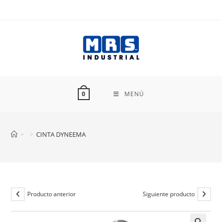
Ir
al
contenido
MENÚ
0
>
>
CINTA DYNEEMA
Producto anterior
Siguiente producto