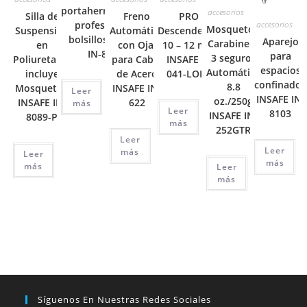
portaherramientas
accesorios
Silla de
Freno
PRO
profesional 6
accesorios
Mosquetón
Suspensión
Automático
Descendedor
bolsillos INSAFE
Aparejo
Carabinero
en
con Ojal
10 – 12 mm
IN-8095
para
3 seguros
Poliuretano,
para Cable
INSAFE A-
espacios
Automático
incluye
de Acero
041-LORY
confinados
8.8
Mosquetón
INSAFE IN-
Leer
INSAFE IN-
oz./250g
INSAFE IN-
622
más
Leer
8103
INSAFE IN-
8089-P
más
252GTR
Leer
Leer
más
Leer
más
más
Leer
más
Síguenos En Nuestras Redes Sociales