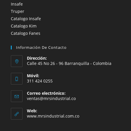
Insafe
Truper
Catalogo Insafe
Catalogo Kim
Catalogo Fanes
Información De Contacto
Dirección:
Calle 45 No 26 - 96 Barranquilla - Colombia
Móvil:
311 424 0255
Correo electrónico:
Se
ventas@mrsindustrial.co
abre
en
Web:
tu
www.mrsindustrial.com.co
aplicación