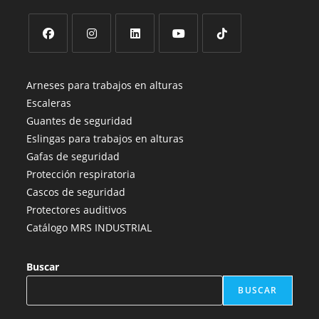
Se
Se
Se
Se
Se
abre
abre
abre
abre
abre
Arneses para trabajos en alturas
en
en
en
en
en
Escaleras
una
una
una
una
una
Guantes de seguridad
nueva
nueva
nueva
nueva
nueva
Eslingas para trabajos en alturas
pestaña
pestaña
pestaña
pestaña
pestaña
Gafas de seguridad
Protección respiratoria
Cascos de seguridad
Protectores auditivos
Catálogo MRS INDUSTRIAL
Buscar
BUSCAR