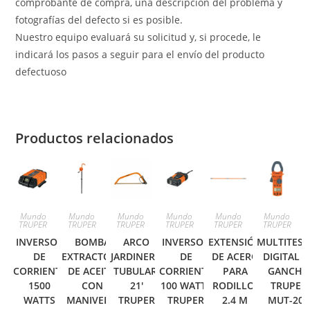
comprobante de compra, una descripción del problema y
fotografías del defecto si es posible.
Nuestro equipo evaluará su solicitud y, si procede, le
indicará los pasos a seguir para el envío del producto
defectuoso
Productos relacionados
Mundo
Mundo
Mundo
Mundo
Mundo
Mundo
TRUPER
TRUPER
TRUPER
TRUPER
TRUPER
TRUPER
INVERSOR
BOMBA
ARCO
INVERSOR
EXTENSIÓN
MULTITEST
DE
EXTRACTORA
JARDINERO
DE
DE ACERO
DIGITAL D
CORRIENTE
DE ACEITE,
TUBULAR,
CORRIENTE
PARA
GANCHO
1500
CON
21′
100 WATTS
RODILLO,
TRUPER
WATTS
MANIVELA,
TRUPER
TRUPER
2.4 M
MUT-202