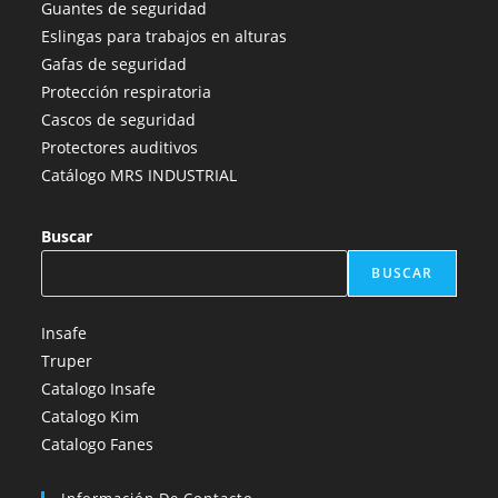
Guantes de seguridad
nueva
nueva
nueva
nueva
nueva
Eslingas para trabajos en alturas
pestaña
pestaña
pestaña
pestaña
pestaña
Gafas de seguridad
Protección respiratoria
Cascos de seguridad
Protectores auditivos
Catálogo MRS INDUSTRIAL
Buscar
BUSCAR
Insafe
Truper
Catalogo Insafe
Catalogo Kim
Catalogo Fanes