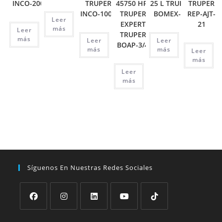
INCO-200
TRUPER
45750 HP,
25 L TRUPER
TRUPER
INCO-1000
TRUPER
BOMEX-25
REP-AJT-
Leer
EXPERT
21
más
Leer
TRUPER
más
Leer
Leer
BOAP-3/4
más
más
Leer
más
Leer
más
Síguenos En Nuestras Redes Sociales
Se
Se
Se
Se
Se