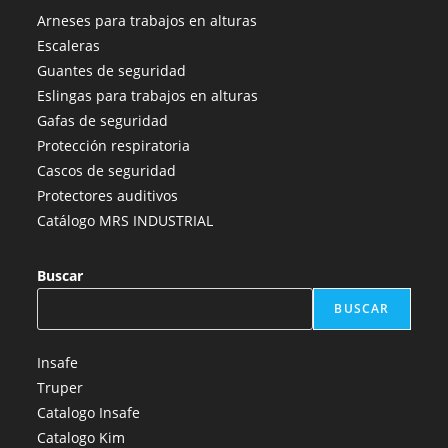
abre
abre
abre
abre
abre
Arneses para trabajos en alturas
en
en
en
en
en
Escaleras
una
una
una
una
una
Guantes de seguridad
nueva
nueva
nueva
nueva
nueva
Eslingas para trabajos en alturas
pestaña
pestaña
pestaña
pestaña
pestaña
Gafas de seguridad
Protección respiratoria
Cascos de seguridad
Protectores auditivos
Catálogo MRS INDUSTRIAL
Buscar
BUSCAR
Insafe
Truper
Catalogo Insafe
Catalogo Kim