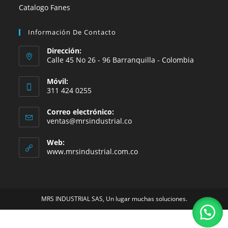
Catalogo Fanes
Información De Contacto
Dirección:
Calle 45 No 26 - 96 Barranquilla - Colombia
Móvil:
311 424 0255
Correo electrónico:
Se
ventas@mrsindustrial.co
abre
en
Web:
tu
www.mrsindustrial.com.co
aplicación
MRS INDUSTRIAL SAS, Un lugar muchas soluciones.