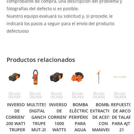
comprobante de compra, una descripción del problema y
fotografías del defecto si es posible.
Nuestro equipo evaluará su solicitud y, si procede, le
indicará los pasos a seguir para el envío del producto
defectuoso
Productos relacionados
Mundo
Mundo
Mundo
Mundo
Mundo
Mundo
TRUPER
TRUPER
TRUPER
TRUPER
TRUPER
TRUPER
INVERSOR
MULTITESTER
INVERSOR
BOMBA
BOMBA
REPUESTO
DE
DIGITAL DE
DE
ELÉCTRICA
EXTRACTORA
DE ARCO
CORRIENTE
GANCHO
CORRIENTE
PERIFÉRICA
DE ACEITE,
DE TALAR
200 WATTS
TRUPER
1000
PARA
CON
PARA AJT-
TRUPER
MUT-202
WATTS
AGUA
MANIVELA,
21