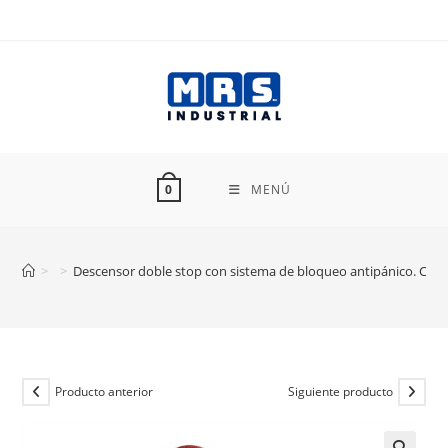
Ir
al
contenido
MENÚ
0
>
>
Descensor doble stop con sistema de bloqueo antipánico. CA
Producto anterior
Siguiente producto