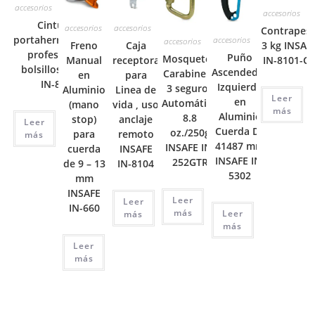
accesorios
accesorios
Cinturon
accesorios
accesorios
Contrapes
portaherramientas
accesorios
accesorios
Freno
Caja
3 kg INSAF
profesional 6
Puño
Mosquetón
Manual
receptora
IN-8101-C
bolsillos INSAFE
Ascendedor
Carabinero
en
para
IN-8095
Izquierdo
3 seguros
Aluminio
Linea de
Leer
en
Automático
(mano
vida , uso
más
Aluminio
8.8
stop)
anclaje
Leer
Cuerda De
oz./250g
para
remoto
más
41487 mm
INSAFE IN-
cuerda
INSAFE
INSAFE IN-
252GTR
de 9 – 13
IN-8104
5302
mm
INSAFE
Leer
Leer
IN-660
más
Leer
más
más
Leer
más