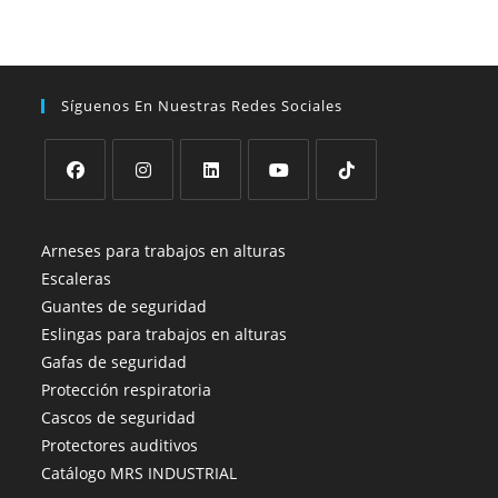
Síguenos En Nuestras Redes Sociales
Se
Se
Se
Se
Se
abre
abre
abre
abre
abre
Arneses para trabajos en alturas
en
en
en
en
en
Escaleras
una
una
una
una
una
Guantes de seguridad
nueva
nueva
nueva
nueva
nueva
Eslingas para trabajos en alturas
pestaña
pestaña
pestaña
pestaña
pestaña
Gafas de seguridad
Protección respiratoria
Cascos de seguridad
Protectores auditivos
Catálogo MRS INDUSTRIAL