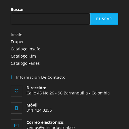
Buscar
BUSCAR
Insafe
Truper
Catalogo Insafe
Catalogo Kim
Catalogo Fanes
Información De Contacto
Dirección:
Calle 45 No 26 - 96 Barranquilla - Colombia
Móvil:
311 424 0255
Correo electrónico:
Se
ventas@mrsindustrial.co