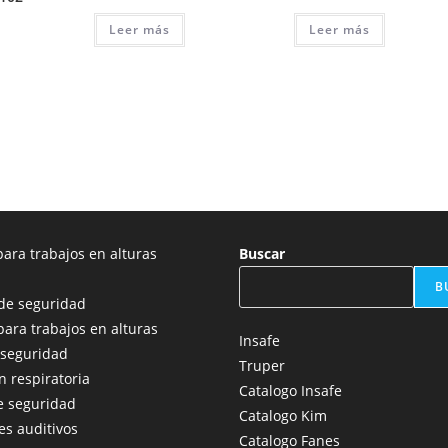
Leer más
Leer más
ara trabajos en alturas
Buscar
B
de seguridad
para trabajos en alturas
Insafe
 seguridad
Truper
n respiratoria
Catalogo Insafe
e seguridad
Catalogo Kim
es auditivos
Catalogo Fanes