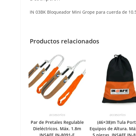
IN 03BK Bloqueador Mini Grope para cuerda de 10
Productos relacionados
accesorios
accesorios
Par de Pretales Regulable
(46×38)m Tula Por
Dieléctricos. Máx. 1.8m
Equipos de Altura. M
INSAFE IN-8091-E
5 piezas. INSAFE IN-