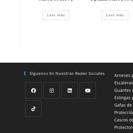
Leer más
Leer más
Síguenos En Nuestras Redes Sociales
Arneses p
Escaleras
Guantes 
Eslingas 
Se
Se
Se
Se
Gafas de
abre
abre
abre
abre
Protecció
en
en
en
en
Cascos d
Se
una
una
una
una
Protector
abre
nueva
nueva
nueva
nueva