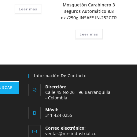
Mosquetón Carabinero 3
Leer más
seguros Automático 8.8
oz./250g INSAFE IN-252GTR
Leer más
Información De Contacto
Dirección:
USCAR
Calle 45 No 26 - 96 Barranquilla
- Colombia
Móvil:
311 424 0255
Correo electrónico:
Se
ventas@mrsindustrial.co