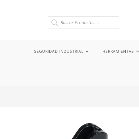
Ir
al
contenido
Búsqueda
de
productos
SEGURIDAD INDUSTRIAL
HERRAMIENTAS