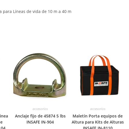
a para Líneas de vida de 10 m a 40 m
accesorios
accesorios
inea
Anclaje fijo de 45874 5 lbs
Maletín Porta equipos de
je
INSAFE IN-904
Altura para Kits de Alturas
104
INSAFE IN-8110