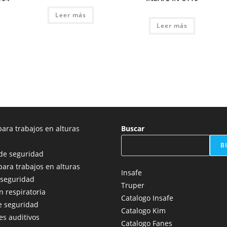
Leer más
Leer más
ara trabajos en alturas
Buscar
B
de seguridad
para trabajos en alturas
Insafe
 seguridad
Truper
n respiratoria
Catalogo Insafe
e seguridad
Catalogo Kim
es auditivos
Catalogo Fanes