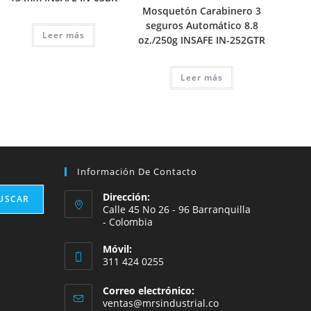
Mosquetón Carabinero 3
seguros Automático 8.8
Leer más
oz./250g INSAFE IN-252GTR
Leer más
Información De Contacto
Dirección:
USCAR
Calle 45 No 26 - 96 Barranquilla
- Colombia
Móvil:
311 424 0255
Correo electrónico:
Se
ventas@mrsindustrial.co