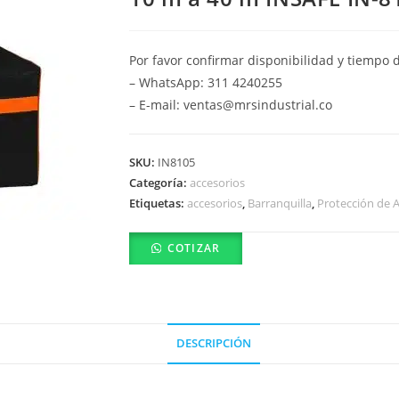
Por favor confirmar disponibilidad y tiempo 
– WhatsApp: 311 4240255
– E-mail: ventas@mrsindustrial.co
SKU:
IN8105
Categoría:
accesorios
Etiquetas:
accesorios
,
Barranquilla
,
Protección de A
COTIZAR
DESCRIPCIÓN