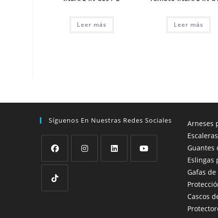
Leer más
Leer más
Síguenos En Nuestras Redes Sociales
Arneses p
Escaleras
Guantes 
Eslingas 
Se
Se
Se
Se
Gafas de
abre
abre
abre
abre
Protecció
en
en
en
en
Cascos d
Se
una
una
una
una
Protector
abre
nueva
nueva
nueva
nueva